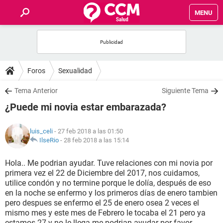
MENU
INICIO
FOROS
Foros
Sexualidad
SALUD
Tema Anterior
Siguiente Tema
¿Puede mi novia estar embarazada?
FAMILIA
luis_celi
- 27 feb 2018 a las 01:50
NUTRICIÓN
IlseRio
-
28 feb 2018 a las 15:14
Hola.. Me podrian ayudar. Tuve relaciones con mi novia por
BIENESTAR
primera vez el 22 de Diciembre del 2017, nos cuidamos,
utilice condón y no termine porque le dolía, después de eso
SEXUALIDAD
en la noche se enfermo y los primeros días de enero tambien
pero despues se enfermo el 25 de enero osea 2 veces el
mismo mes y este mes de Febrero le tocaba el 21 pero ya
GLOSARIO
estamos 27 y no le llega me podrian ayudar por favor.