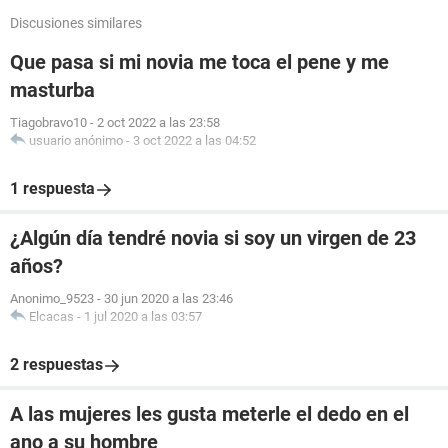
Discusiones similares
Que pasa si mi novia me toca el pene y me
masturba
Tiagobravo10
-
2 oct 2022 a las 23:58
usuario anónimo
-
3 oct 2022 a las 04:52
1 respuesta
¿Algún día tendré novia si soy un virgen de 23
años?
Anonimo_9523
-
30 jun 2020 a las 23:46
Elcacas
-
1 jul 2020 a las 03:57
2 respuestas
A las mujeres les gusta meterle el dedo en el
ano a su hombre