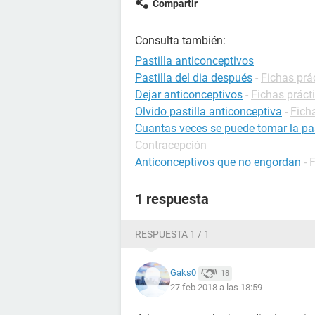
Compartir
Consulta también:
Pastilla anticonceptivos
Pastilla del dia después
-
Fichas prá
Dejar anticonceptivos
-
Fichas práct
Olvido pastilla anticonceptiva
-
Fich
Cuantas veces se puede tomar la pas
Contracepción
Anticonceptivos que no engordan
-
F
1 respuesta
RESPUESTA 1 / 1
Gaks0
18
27 feb 2018 a las 18:59