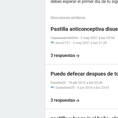
debes esperar el primer dia de tu si
Discusiones similares
Pastilla anticonceptiva disue
Caaaaaaamiiiiiiiiiiii
-
2 may 2021 a las 05:54
jessi2731
-
2 may 2021 a las 21:28
3 respuestas
Puedo defecar despues de to
Daniela25
-
18 abr 2012 a las 02:40
Danistone25
-
5 jun 2016 a las 23:47
3 respuestas