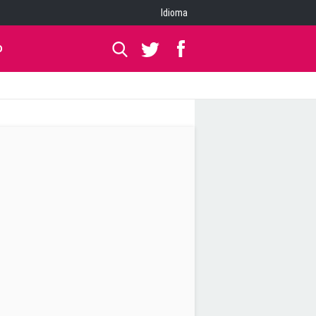
Idioma
O