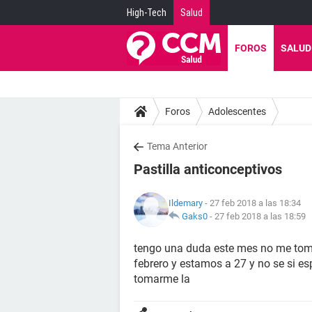
High-Tech
Salud
FOROS
SALUD
Foros
Adolescentes
Tema Anterior
Pastilla anticonceptivos
Ildemary
- 27 feb 2018 a las 18:34
Gaks0
-
27 feb 2018 a las 18:59
tengo una duda este mes no me tome 
febrero y estamos a 27 y no se si esp
tomarme la