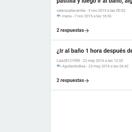
pastilla y luego ir al baño, a
valenzuelacamila
-
3 nov 2015 a las 00:52
maria
-
7 nov 2015 a las 18:36
2 respuestas
¿Ir al baño 1 hora después de
Liza28121999
-
22 may 2016 a las 12:33
AguilarAndrea
-
23 may 2016 a las 06:42
2 respuestas