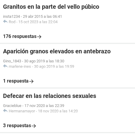
Granitos en la parte del vello púbico
insta1234
-
29 abr 2015 a las 06:41
Rod
-
15 oct 2023 a las 22:04
176 respuestas
Aparición granos elevados en antebrazo
Gino_1843
-
30 ago 2019 a las 18:30
marlene-ines
-
30 ago 2019 a las 19:59
1 respuesta
Defecar en las relaciones sexuales
Gracieblue
-
17 nov 2020 a las 22:39
Hermanamayor
-
18 nov 2020 a las 14:20
3 respuestas