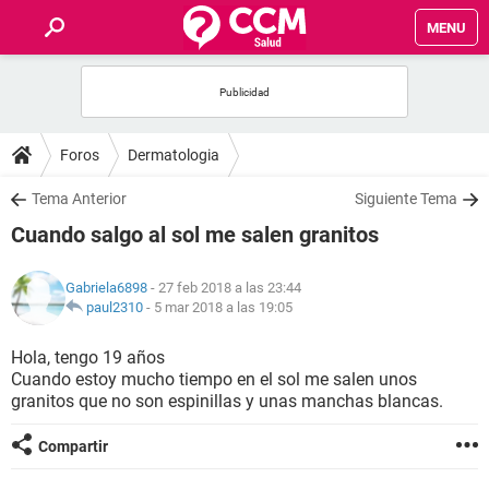
MENU
INICIO
FOROS
Foros
Dermatologia
SALUD
Tema Anterior
Siguiente Tema
Cuando salgo al sol me salen granitos
FAMILIA
Gabriela6898
- 27 feb 2018 a las 23:44
NUTRICIÓN
paul2310
-
5 mar 2018 a las 19:05
Hola, tengo 19 años
BIENESTAR
Cuando estoy mucho tiempo en el sol me salen unos
granitos que no son espinillas y unas manchas blancas.
SEXUALIDAD
Compartir
GLOSARIO