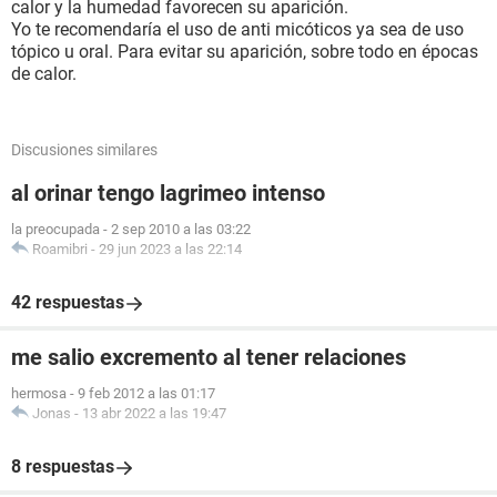
calor y la humedad favorecen su aparición.
Yo te recomendaría el uso de anti micóticos ya sea de uso
tópico u oral. Para evitar su aparición, sobre todo en épocas
de calor.
Discusiones similares
al orinar tengo lagrimeo intenso
la preocupada
-
2 sep 2010 a las 03:22
Roamibri
-
29 jun 2023 a las 22:14
42 respuestas
me salio excremento al tener relaciones
hermosa
-
9 feb 2012 a las 01:17
Jonas
-
13 abr 2022 a las 19:47
8 respuestas