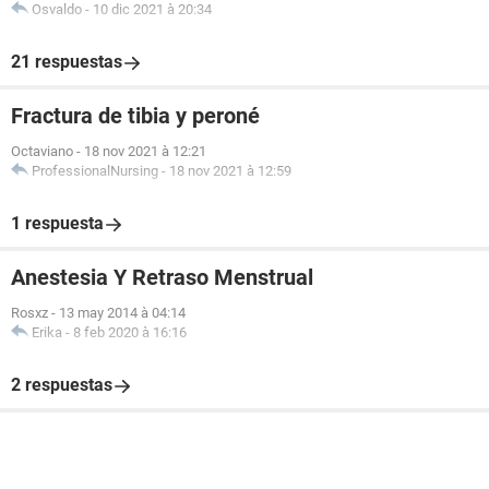
Osvaldo
-
10 dic 2021 à 20:34
21 respuestas
Fractura de tibia y peroné
Octaviano
-
18 nov 2021 à 12:21
ProfessionalNursing
-
18 nov 2021 à 12:59
1 respuesta
Anestesia Y Retraso Menstrual
Rosxz
-
13 may 2014 à 04:14
Erika
-
8 feb 2020 à 16:16
2 respuestas