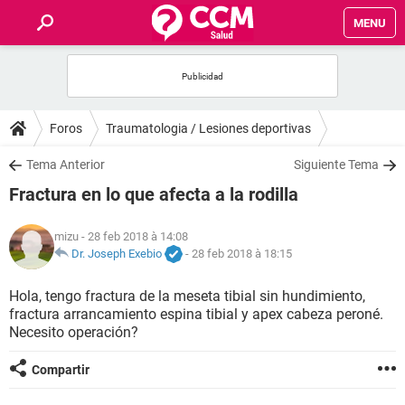
MENU
INICIO
FORUMS
Foros
Traumatologia / Lesiones deportivas
SALUD
Tema Anterior
Siguiente Tema
Fractura en lo que afecta a la rodilla
FAMILIA
mizu
- 28 feb 2018 à 14:08
NUTRICIÓN
Dr. Joseph Exebio
-
28 feb 2018 à 18:15
Hola, tengo fractura de la meseta tibial sin hundimiento,
BIENESTAR
fractura arrancamiento espina tibial y apex cabeza peroné.
Necesito operación?
SEXUALIDAD
Compartir
GLOSARIO