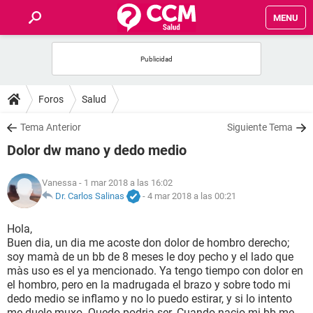
MENU
INICIO
FOROS
Foros
Salud
SALUD
Tema Anterior
Siguiente Tema
Dolor dw mano y dedo medio
FAMILIA
Vanessa
- 1 mar 2018 a las 16:02
NUTRICIÓN
Dr. Carlos Salinas
-
4 mar 2018 a las 00:21
Hola,
BIENESTAR
Buen dia, un dia me acoste don dolor de hombro derecho;
soy mamà de un bb de 8 meses le doy pecho y el lado que
SEXUALIDAD
màs uso es el ya mencionado. Ya tengo tiempo con dolor en
el hombro, pero en la madrugada el brazo y sobre todo mi
dedo medio se inflamo y no lo puedo estirar, y si lo intento
GLOSARIO
me duele muxo. Quedo podria ser. Cuando nacio mi bb me