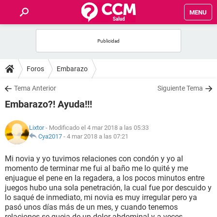
MENU
INICIO
FOROS
Foros
Embarazo
SALUD
Tema Anterior
Siguiente Tema
Embarazo?! Ayuda!!!
FAMILIA
Lixtor
- Modificado el 4 mar 2018 a las 05:33
NUTRICIÓN
Cya2017
-
4 mar 2018 a las 07:21
Mi novia y yo tuvimos relaciones con condón y yo al
BIENESTAR
momento de terminar me fui al baño me lo quité y me
enjuague el pene en la regadera, a los pocos minutos entre
SEXUALIDAD
juegos hubo una sola penetración, la cual fue por descuido y
lo saqué de inmediato, mi novia es muy irregular pero ya
pasó unos días más de un mes, y cuando tenemos
GLOSARIO
relaciones se queja de un dolor abdominal y a veces