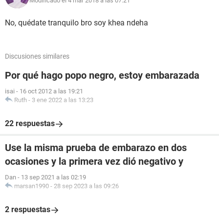
Modificado el 4 mar 2018 a las 07:21
No, quédate tranquilo bro soy khea ndeha
Discusiones similares
Por qué hago popo negro, estoy embarazada
isai
-
16 oct 2012 a las 19:21
Ruth
-
3 ene 2022 a las 13:23
22 respuestas
Use la misma prueba de embarazo en dos
ocasiones y la primera vez dió negativo y
Dan
-
13 sep 2021 a las 02:19
marsan1990
-
28 sep 2023 a las 09:26
2 respuestas