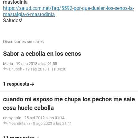
mastodinia
https://salud.ccm.net/faq/5592-por-que-duelen-los-senos-la-
mastalgia-o-mastodinia
Saludos!
Discusiones similares
Sabor a cebolla en los cenos
Maria
-
19 sep 2018 a las 01:55
Dr.Josh
-
19 sep 2018 a las 04:30
1 respuesta
cuando mi esposo me chupa los pechos me sale
cosa huele cebolla
damy soto
-
25 oct 2012 a las 01:14
Yoandritahh
-
8 ago 2023 a las 21:41