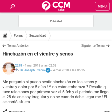
MENU
INICIO
FOROS
Foros
Sexualidad
SALUD
Tema Anterior
Siguiente Tema
Hinchazón en el vientre y senos
FAMILIA
2298
- 4 mar 2018 a las 02:52
NUTRICIÓN
Dr. Joseph Exebio
-
4 mar 2018 a las 06:15
Me pregunto si puedo sentir hinchazón en los senos y
BIENESTAR
vientre y dolor por 5 días ! Y no estar embaraza ? Resulta q
tuve relaciones por primera vez el 5 feb y el periodo me llego
SEXUALIDAD
el 28 de ene soy irregular y no se cuando debe llegar me ! El
se corrió afuera
GLOSARIO