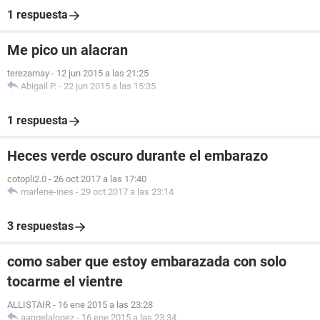
1 respuesta
Me pico un alacran
terezamay
-
12 jun 2015 a las 21:25
Abigail P.
-
22 jun 2015 a las 15:35
1 respuesta
Heces verde oscuro durante el embarazo
cotopli2.0
-
26 oct 2017 a las 17:40
marlene-ines
-
29 oct 2017 a las 23:14
3 respuestas
como saber que estoy embarazada con solo
tocarme el vientre
ALLISTAIR
-
16 ene 2015 a las 23:28
aangelalopez
-
16 ene 2015 a las 23:34