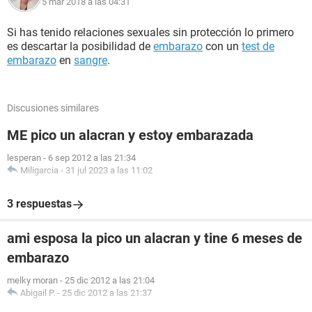
5 mar 2018 a las 04:31
Si has tenido relaciones sexuales sin protección lo primero
es descartar la posibilidad de
embarazo
con un
test de
embarazo
en
sangre
.
Discusiones similares
ME pico un alacran y estoy embarazada
lesperan
-
6 sep 2012 a las 21:34
Miligarcia
-
31 jul 2023 a las 11:02
3 respuestas
ami esposa la pico un alacran y tine 6 meses de
embarazo
melky moran
-
25 dic 2012 a las 21:04
Abigail P.
-
25 dic 2012 a las 21:37