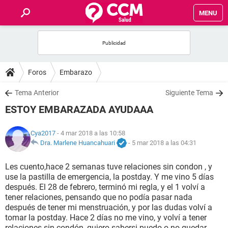
MENU
INICIO
FOROS
Foros
Embarazo
SALUD
Tema Anterior
Siguiente Tema
ESTOY EMBARAZADA AYUDAAA
FAMILIA
Cya2017
- 4 mar 2018 a las 10:58
NUTRICIÓN
Dra. Marlene Huancahuari
-
5 mar 2018 a las 04:31
Les cuento,hace 2 semanas tuve relaciones sin condon , y
BIENESTAR
use la pastilla de emergencia, la postday. Y me vino 5 días
después. El 28 de febrero, terminó mi regla, y el 1 volví a
SEXUALIDAD
tener relaciones, pensando que no podía pasar nada
después de tener mi menstruación, y por las dudas volví a
tomar la postday. Hace 2 días no me vino, y volví a tener
GLOSARIO
relaciones sin condón, quiero sabersi puedo o no quedar