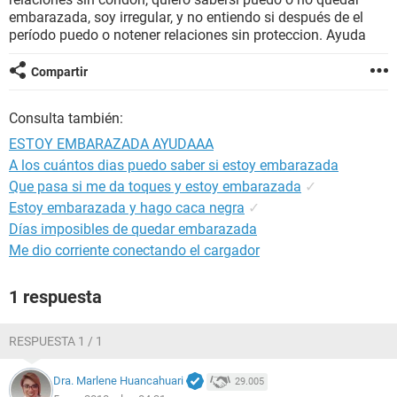
embarazada, soy irregular, y no entiendo si después de el
período puedo o notener relaciones sin proteccion. Ayuda
Compartir
Consulta también:
ESTOY EMBARAZADA AYUDAAA
A los cuántos dias puedo saber si estoy embarazada
Que pasa si me da toques y estoy embarazada
✓
Estoy embarazada y hago caca negra
✓
Días imposibles de quedar embarazada
Me dio corriente conectando el cargador
1 respuesta
RESPUESTA 1 / 1
Dra. Marlene Huancahuari
29.005