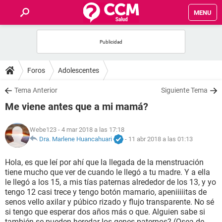
MENU
INICIO
FOROS
Foros
Adolescentes
SALUD
Tema Anterior
Siguiente Tema
Me viene antes que a mi mamá?
FAMILIA
Webe123
- 4 mar 2018 a las 17:18
NUTRICIÓN
Dra. Marlene Huancahuari
-
11 abr 2018 a las 01:13
Hola, es que leí por ahí que la llegada de la menstruación
BIENESTAR
tiene mucho que ver de cuando le llegó a tu madre. Y a ella
le llegó a los 15, a mis tías paternas alrededor de los 13, y yo
SEXUALIDAD
tengo 12 casi trece y tengo botón mamario, apeniiiiitas de
senos vello axilar y púbico rizado y flujo transparente. No sé
si tengo que esperar dos años más o que. Alguien sabe si
GLOSARIO
también se pueden heredar los genes paternos? (Osea de