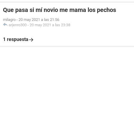
Que pasa si mí novio me mama los pechos
milagro
-
20 may 2021 a las 21:56
arjenro300
-
20 may 2021 a las 23:38
1 respuesta