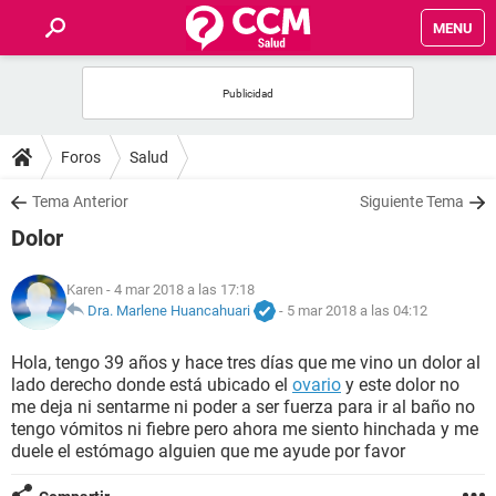
MENU
INICIO
FOROS
Foros
Salud
SALUD
Tema Anterior
Siguiente Tema
Dolor
FAMILIA
Karen
- 4 mar 2018 a las 17:18
NUTRICIÓN
Dra. Marlene Huancahuari
-
5 mar 2018 a las 04:12
Hola, tengo 39 años y hace tres días que me vino un dolor al
BIENESTAR
lado derecho donde está ubicado el
ovario
y este dolor no
me deja ni sentarme ni poder a ser fuerza para ir al baño no
SEXUALIDAD
tengo vómitos ni fiebre pero ahora me siento hinchada y me
duele el estómago alguien que me ayude por favor
GLOSARIO