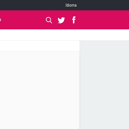
Idioma
O