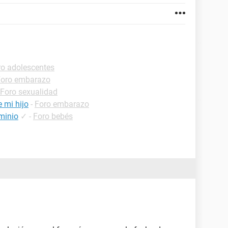
ro adolescentes
Foro embarazo
Foro sexualidad
e mi hijo
-
Foro embarazo
minio
✓
-
Foro bebés