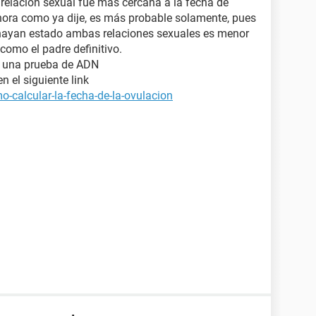
 relación sexual fue más cercana a la fecha de
ora como ya dije, es más probable solamente, pues
 hayan estado ambas relaciones sexuales es menor
 como el padre definitivo.
a una prueba de ADN
n el siguiente link
-calcular-la-fecha-de-la-ovulacion