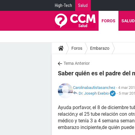
High-Tech
Salud
FOROS
SALUD
Foros
Embarazo
Tema Anterior
Saber quién es el padre del 
Carolinabautistasanchez
- 4 mar 201
Dr. Joseph Exebio
-
5 mar 201
Ayuda porfavor, el 8 de diciembre t
relación,y el 25 tube relación con ot
médico y tenía 3 a 4 semana seman
embarazo incipiente,de quién puede 