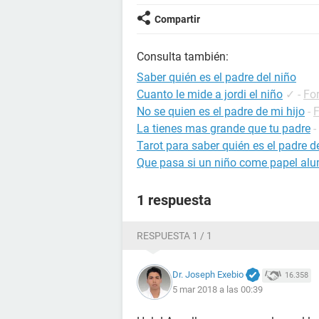
Compartir
Consulta también:
Saber quién es el padre del niño
Cuanto le mide a jordi el niño
✓
-
Fo
No se quien es el padre de mi hijo
-
La tienes mas grande que tu padre
-
Tarot para saber quién es el padre d
Que pasa si un niño come papel alu
1 respuesta
RESPUESTA 1 / 1
Dr. Joseph Exebio
16.358
5 mar 2018 a las 00:39