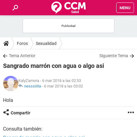
MENU
INICIO
FOROS
Foros
Sexualidad
SALUD
Tema Anterior
Siguiente Tema
Sangrado marrón con agua o algo asi
FAMILIA
KalyZamora
- 6 mar 2018 a las 02:53
NUTRICIÓN
nesssiiita
-
6 mar 2018 a las 03:02
Hola
BIENESTAR
Compartir
SEXUALIDAD
Consulta también:
GLOSARIO