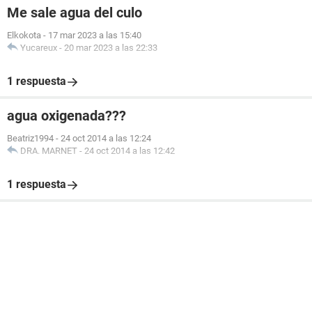
Me sale agua del culo
Elkokota
-
17 mar 2023 a las 15:40
Yucareux
-
20 mar 2023 a las 22:33
1 respuesta
agua oxigenada???
Beatriz1994
-
24 oct 2014 a las 12:24
DRA. MARNET
-
24 oct 2014 a las 12:42
1 respuesta