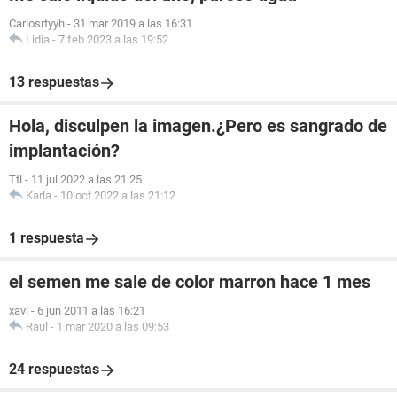
Carlosrtyyh
-
31 mar 2019 a las 16:31
Lidia
-
7 feb 2023 a las 19:52
13 respuestas
Hola, disculpen la imagen.¿Pero es sangrado de
implantación?
Ttl
-
11 jul 2022 a las 21:25
Karla
-
10 oct 2022 a las 21:12
1 respuesta
el semen me sale de color marron hace 1 mes
xavi
-
6 jun 2011 a las 16:21
Raul
-
1 mar 2020 a las 09:53
24 respuestas