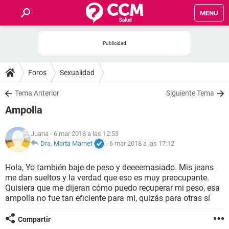
MENU
INICIO
FOROS
Foros
Sexualidad
SALUD
Tema Anterior
Siguiente Tema
Ampolla
FAMILIA
Juana
- 6 mar 2018 a las 12:53
NUTRICIÓN
Dra. Marta Marnet
-
6 mar 2018 a las 17:12
Hola, Yo también baje de peso y deeeemasiado. Mis jeans
BIENESTAR
me dan sueltos y la verdad que eso es muy preocupante.
Quisiera que me dijeran cómo puedo recuperar mi peso, esa
SEXUALIDAD
ampolla no fue tan eficiente para mi, quizás para otras sí
Compartir
GLOSARIO