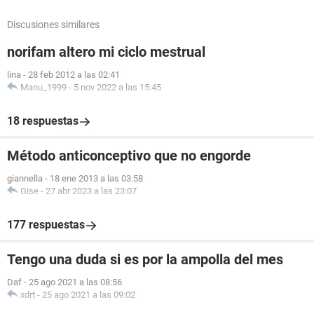
Discusiones similares
norifam altero mi ciclo mestrual
lina
-
28 feb 2012 a las 02:41
Manu_1999
-
5 nov 2022 a las 15:45
18 respuestas
Método anticonceptivo que no engorde
giannella
-
18 ene 2013 a las 03:58
Gise
-
27 abr 2023 a las 23:07
177 respuestas
Tengo una duda si es por la ampolla del mes
Daf
-
25 ago 2021 a las 08:56
xdrt
-
25 ago 2021 a las 09:02