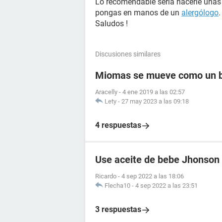
Lo recomendable sería hacerle una
pongas en manos de un
alergólogo
.
Saludos !
Discusiones similares
Miomas se mueve como un 
Aracelly
-
4 ene 2019 a las 02:57
Lety
-
27 may 2023 a las 09:18
4 respuestas
Use aceite de bebe Jhonson 
Ricardo
-
4 sep 2022 a las 18:06
Flecha10
-
4 sep 2022 a las 23:51
3 respuestas