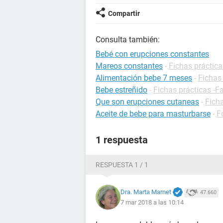
Compartir
Consulta también:
Bebé con erupciones constantes
Mareos constantes
-
Fichas práctica
Alimentación bebe 7 meses
-
Fichas 
Bebe estreñido
-
Fichas prácticas -F
Que son erupciones cutaneas
-
Ficha
Aceite de bebe para masturbarse
-
F
1 respuesta
RESPUESTA 1 / 1
Dra. Marta Marnet
47.660
7 mar 2018 a las 10:14