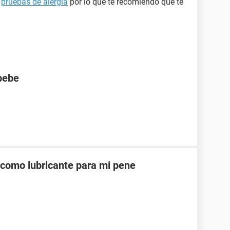
s
pruebas de alergia
por lo que te recomiendo que te
bebe
como lubricante para mi pene