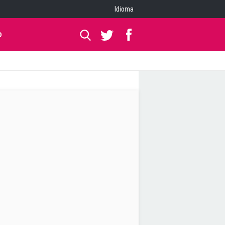
Idioma
O