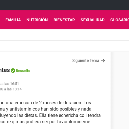
FAMILIA
NUTRICIÓN
BIENESTAR
SEXUALIDAD
GLOSARI
Siguiente Tema
ntes
Resuelto
 a las 16:51
8 a las 10:14
on una eruccion de 2 meses de duración. Los
ma y antistaminicos han sido posibles y nada
luyendo las dietas. Ella tiene echericha coli tendra
 ocurre q mas pudiera ser por favor ilumineme.