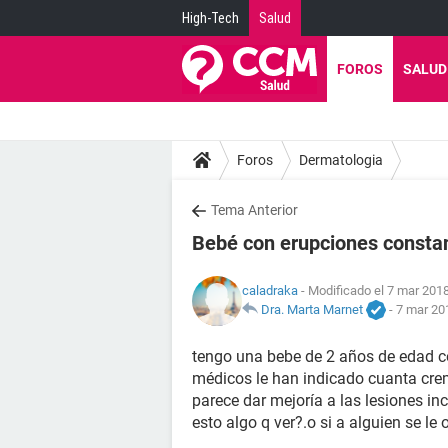
High-Tech
Salud
FOROS
SALUD
Foros
Dermatologia
Tema Anterior
Bebé con erupciones consta
caladraka
- Modificado el 7 mar 2018
Dra. Marta Marnet
-
7 mar 201
tengo una bebe de 2 años de edad c
médicos le han indicado cuanta cre
parece dar mejoría a las lesiones inc
esto algo q ver?.o si a alguien se le