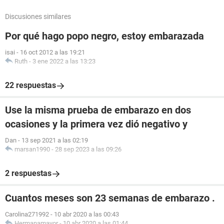
Discusiones similares
Por qué hago popo negro, estoy embarazada
isai
-
16 oct 2012 a las 19:21
Ruth
-
3 ene 2022 a las 13:23
22 respuestas
Use la misma prueba de embarazo en dos
ocasiones y la primera vez dió negativo y
Dan
-
13 sep 2021 a las 02:19
marsan1990
-
28 sep 2023 a las 09:26
2 respuestas
Cuantos meses son 23 semanas de embarazo .
Carolina271992
-
10 abr 2020 a las 00:43
Hermanamayor
-
10 abr 2020 a las 01:44