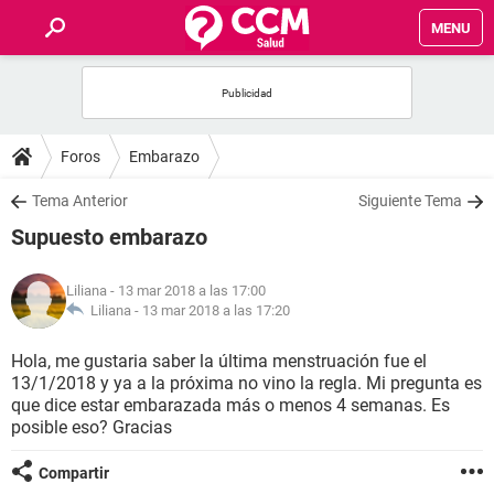
MENU
INICIO
FOROS
Foros
Embarazo
SALUD
Tema Anterior
Siguiente Tema
Supuesto embarazo
FAMILIA
Liliana
- 13 mar 2018 a las 17:00
NUTRICIÓN
Liliana -
13 mar 2018 a las 17:20
Hola, me gustaria saber la última menstruación fue el
BIENESTAR
13/1/2018 y ya a la próxima no vino la regla. Mi pregunta es
que dice estar embarazada más o menos 4 semanas. Es
SEXUALIDAD
posible eso? Gracias
Compartir
GLOSARIO