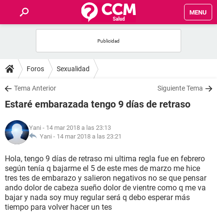
MENU
INICIO
FOROS
Foros
Sexualidad
SALUD
Tema Anterior
Siguiente Tema
Estaré embarazada tengo 9 días de retraso
FAMILIA
Yani
- 14 mar 2018 a las 23:13
NUTRICIÓN
Yani -
14 mar 2018 a las 23:21
Hola, tengo 9 días de retraso mi ultima regla fue en febrero
BIENESTAR
según tenía q bajarme el 5 de este mes de marzo me hice
tres tes de embarazo y salieron negativos no se que pensar
SEXUALIDAD
ando dolor de cabeza sueño dolor de vientre como q me va
bajar y nada soy muy regular será q debo esperar más
tiempo para volver hacer un tes
GLOSARIO