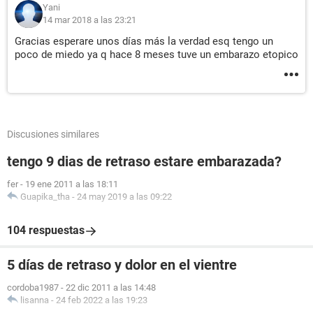
Yani
14 mar 2018 a las 23:21
Gracias esperare unos días más la verdad esq tengo un
poco de miedo ya q hace 8 meses tuve un embarazo etopico
Discusiones similares
tengo 9 dias de retraso estare embarazada?
fer
-
19 ene 2011 a las 18:11
Guapika_tha
-
24 may 2019 a las 09:22
104 respuestas
5 días de retraso y dolor en el vientre
cordoba1987
-
22 dic 2011 a las 14:48
lisanna
-
24 feb 2022 a las 19:23