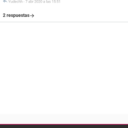
Yudechh
-
7 abr 2020 a las 15:51
2 respuestas