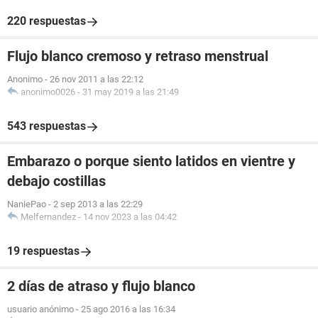
220 respuestas
Flujo blanco cremoso y retraso menstrual
Anonimo
-
26 nov 2011 a las 22:12
anonimo0026
-
31 may 2019 a las 21:49
543 respuestas
Embarazo o porque siento latidos en vientre y
debajo costillas
NaniePao
-
2 sep 2013 a las 22:29
Melfernandez
-
14 nov 2023 a las 04:42
19 respuestas
2 días de atraso y flujo blanco
usuario anónimo
-
25 ago 2016 a las 16:34