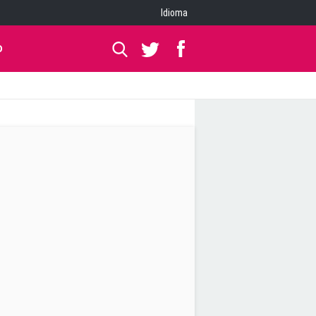
Idioma
O