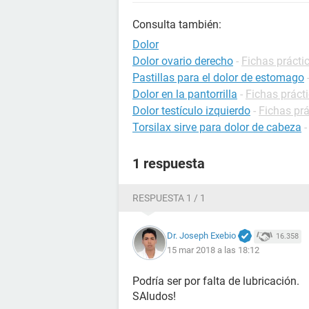
Consulta también:
Dolor
Dolor ovario derecho
-
Fichas prácti
Pastillas para el dolor de estomago
Dolor en la pantorrilla
-
Fichas prácti
Dolor testículo izquierdo
-
Fichas prá
Torsilax sirve para dolor de cabeza
1 respuesta
RESPUESTA 1 / 1
Dr. Joseph Exebio
16.358
15 mar 2018 a las 18:12
Podría ser por falta de lubricación.
SAludos!