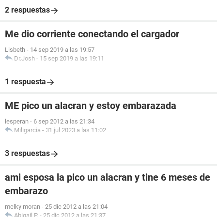
2 respuestas
Me dio corriente conectando el cargador
Lisbeth
-
14 sep 2019 a las 19:57
Dr.Josh
-
15 sep 2019 a las 19:11
1 respuesta
ME pico un alacran y estoy embarazada
lesperan
-
6 sep 2012 a las 21:34
Miligarcia
-
31 jul 2023 a las 11:02
3 respuestas
ami esposa la pico un alacran y tine 6 meses de
embarazo
melky moran
-
25 dic 2012 a las 21:04
Abigail P.
-
25 dic 2012 a las 21:37