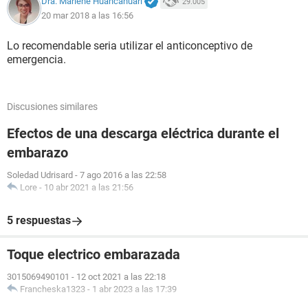
Dra. Marlene Huancahuari
29.005
20 mar 2018 a las 16:56
Lo recomendable seria utilizar el anticonceptivo de
emergencia.
Discusiones similares
Efectos de una descarga eléctrica durante el
embarazo
Soledad Udrisard
-
7 ago 2016 a las 22:58
Lore
-
10 abr 2021 a las 21:56
5 respuestas
Toque electrico embarazada
3015069490101
-
12 oct 2021 a las 22:18
Francheska1323
-
1 abr 2023 a las 17:39