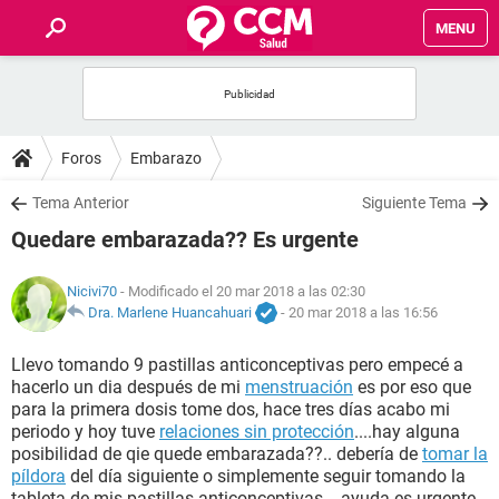
MENU
INICIO
FOROS
Foros
Embarazo
SALUD
Tema Anterior
Siguiente Tema
Quedare embarazada?? Es urgente
FAMILIA
Nicivi70
- Modificado el 20 mar 2018 a las 02:30
NUTRICIÓN
Dra. Marlene Huancahuari
-
20 mar 2018 a las 16:56
Llevo tomando 9 pastillas anticonceptivas pero empecé a
BIENESTAR
hacerlo un dia después de mi
menstruación
es por eso que
para la primera dosis tome dos, hace tres días acabo mi
SEXUALIDAD
periodo y hoy tuve
relaciones sin protección
....hay alguna
posibilidad de qie quede embarazada??.. debería de
tomar la
píldora
del día siguiente o simplemente seguir tomando la
GLOSARIO
tableta de mis pastillas anticonceptivas... ayuda es urgente