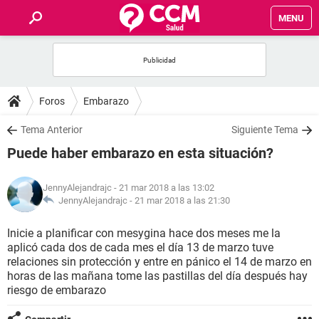
MENU
INICIO
FOROS
Foros
Embarazo
SALUD
Tema Anterior
Siguiente Tema
Puede haber embarazo en esta situación?
FAMILIA
JennyAlejandrajc
- 21 mar 2018 a las 13:02
NUTRICIÓN
JennyAlejandrajc -
21 mar 2018 a las 21:30
Inicie a planificar con mesygina hace dos meses me la
BIENESTAR
aplicó cada dos de cada mes el día 13 de marzo tuve
relaciones sin protección y entre en pánico el 14 de marzo en
SEXUALIDAD
horas de las mañana tome las pastillas del día después hay
riesgo de embarazo
GLOSARIO