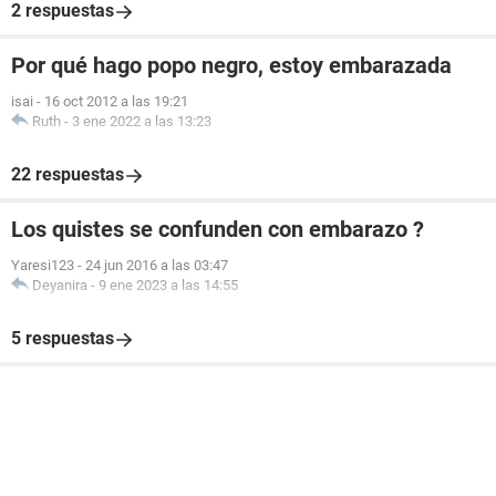
2 respuestas
Por qué hago popo negro, estoy embarazada
isai
-
16 oct 2012 a las 19:21
Ruth
-
3 ene 2022 a las 13:23
22 respuestas
Los quistes se confunden con embarazo ?
Yaresi123
-
24 jun 2016 a las 03:47
Deyanira
-
9 ene 2023 a las 14:55
5 respuestas