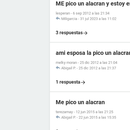
ME pico un alacran y estoy
lesperan
-
6 sep 2012 a las 21:34
Miligarcia
-
31 jul 2023 a las 11:02
3 respuestas
ami esposa la pico un alacr
melky moran
-
25 dic 2012 a las 21:04
Abigail P.
-
25 dic 2012 a las 21:37
1 respuesta
Me pico un alacran
terezamay
-
12 jun 2015 a las 21:25
Abigail P.
-
22 jun 2015 a las 15:35