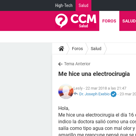
High-Tech
Salud
FOROS
SALUD
Foros
Salud
Tema Anterior
Me hice una electrocirugia
Lesly
- 22 mar 2018 a las 21:47
Dr. Joseph Exebio
-
23 mar 20
Hola,
Me hice una electrocirugia el día 1
indico la doctora salió como una cos
salía como tipo agua con mal olor y
amarillo me preocupe pensé que se 