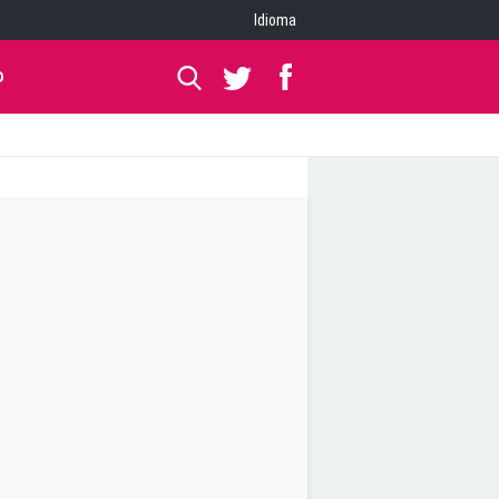
Idioma
O