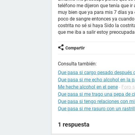
teléfono me dijeron que tenía que ir 
muy bien que ya para mis 7 días ya 
poco de sangre entonces ya cuando 
costrita no sé si haya Sido la costri
que me iba a salir estoy preocupada
Compartir
Consulta también:
Que pasa si cargo pesado después d
Que pasa si me echo alcohol en la 
Me heche alcohol en el pene
-
Foro s
Que pasa si me trago una pepa de ci
Que pasa si tengo relaciones con m
Que pasa si me rasuro con un rastri
1 respuesta