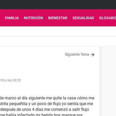
FAMILIA
NUTRICIÓN
BIENESTAR
SEXUALIDAD
GLOSARI
Siguiente Tema
18 a las 03:25
6 de marzo al día siguiente me quite la casa cómo me
trita pequeñita y un poco de flujo yo sentía que me
 después de unos 4 días me comenzó a salir flujo
me había infectado mi herida hoy marque por