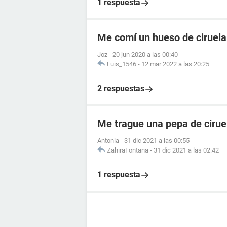
1 respuesta
Me comí un hueso de ciruela 
Joz
-
20 jun 2020 a las 00:40
Luis_1546
-
12 mar 2022 a las 20:25
2 respuestas
Me trague una pepa de cirue
Antonia
-
31 dic 2021 a las 00:55
ZahiraFontana
-
31 dic 2021 a las 02:42
1 respuesta