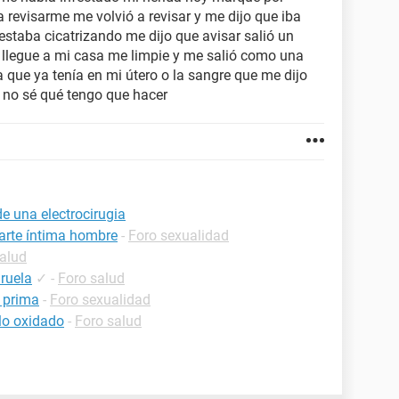
a revisarme me volvió a revisar y me dijo que iba
estaba cicatrizando me dijo que avisar salió un
llegue a mi casa me limpie y me salió como una
ta que ya tenía en mi útero o la sangre que me dijo
 no sé qué tengo que hacer
e una electrocirugia
parte íntima hombre
-
Foro sexualidad
alud
ruela
✓
-
Foro salud
i prima
-
Foro sexualidad
llo oxidado
-
Foro salud