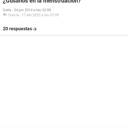
¿Gusanos en la menstruación?
Dalia
-
24 jun 2014 a las 22:08
Grecia
-
17 abr 2022 a las 07:09
20 respuestas