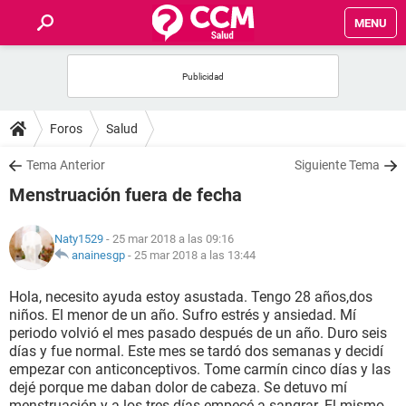
MENU
INICIO
FOROS
Foros
Salud
SALUD
Tema Anterior
Siguiente Tema
Menstruación fuera de fecha
FAMILIA
Naty1529
- 25 mar 2018 a las 09:16
NUTRICIÓN
anainesgp
-
25 mar 2018 a las 13:44
Hola, necesito ayuda estoy asustada. Tengo 28 años,dos
BIENESTAR
niños. El menor de un año. Sufro estrés y ansiedad. Mí
periodo volvió el mes pasado después de un año. Duro seis
SEXUALIDAD
días y fue normal. Este mes se tardó dos semanas y decidí
empezar con anticonceptivos. Tome carmín cinco días y las
dejé porque me daban dolor de cabeza. Se detuvo mí
GLOSARIO
menstruación y a los tres días empecé a sangrar. El mismo