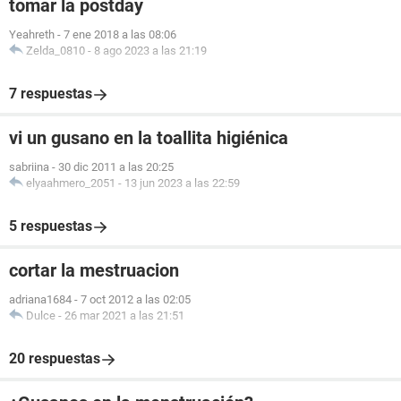
tomar la postday
Yeahreth
-
7 ene 2018 a las 08:06
Zelda_0810
-
8 ago 2023 a las 21:19
7 respuestas
vi un gusano en la toallita higiénica
sabriina
-
30 dic 2011 a las 20:25
elyaahmero_2051
-
13 jun 2023 a las 22:59
5 respuestas
cortar la mestruacion
adriana1684
-
7 oct 2012 a las 02:05
Dulce
-
26 mar 2021 a las 21:51
20 respuestas