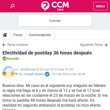
MENU
INICIO
FOROS
Foros
Contracepción
SALUD
Tema Anterior
Siguiente Tema
Efectividad de postday 36 horas después
FAMILIA
Resuelto
NUTRICIÓN
Lil
- Modificado el 26 mar 2018 a las 07:24
Dr. Joseph Exebio
-
25 mar 2018 a las 20:44
BIENESTAR
Buenos días. Mi caso es el siguiente soy irregular en febrero
la regla me llego el 6 y en marzo el 12 y se fue el 17 tuve
SEXUALIDAD
relaciones es sin cuidarme el 23 de marzo en la noche. Si me
tomo la pastilla 48 horas después me hará efecto. En
realidad mi segundo embarazo el postday no hizo efecto.
GLOSARIO