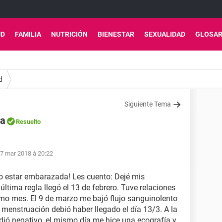
UD
FAMILIA
NUTRICIÓN
BIENESTAR
SEXUALIDAD
GLOSAR
d
Siguiente Tema
da
Resuelto
7 mar 2018 à 20:22
o estar embarazada! Les cuento: Dejé mis
ltima regla llegó el 13 de febrero. Tuve relaciones
ismo mes. El 9 de marzo me bajó flujo sanguinolento
a menstruación debió haber llegado el día 13/3. A la
dió negativo, el mismo día me hice una ecografía y