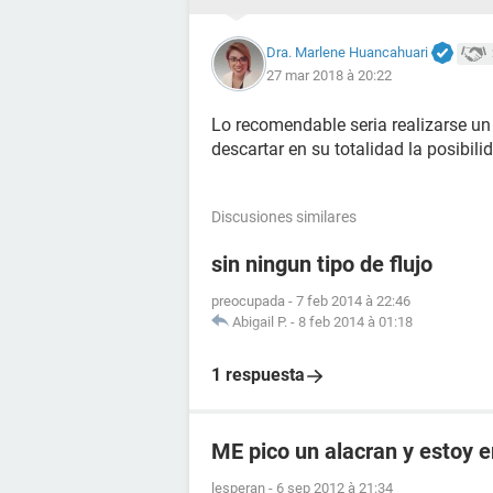
Dra. Marlene Huancahuari
27 mar 2018 à 20:22
Lo recomendable seria realizarse u
descartar en su totalidad la posibil
Discusiones similares
sin ningun tipo de flujo
preocupada
-
7 feb 2014 à 22:46
Abigail P.
-
8 feb 2014 à 01:18
1 respuesta
ME pico un alacran y estoy
lesperan
-
6 sep 2012 à 21:34