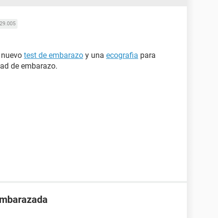
29.005
n nuevo
test de embarazo
y una
ecografia
para
idad de embarazo.
 embarazada