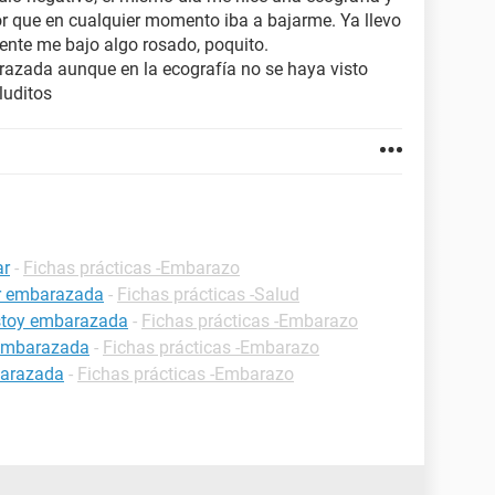
or que en cualquier momento iba a bajarme. Ya llevo
nte me bajo algo rosado, poquito.
arazada aunque en la ecografía no se haya visto
luditos
ar
-
Fichas prácticas -Embarazo
ar embarazada
-
Fichas prácticas -Salud
estoy embarazada
-
Fichas prácticas -Embarazo
 embarazada
-
Fichas prácticas -Embarazo
barazada
-
Fichas prácticas -Embarazo