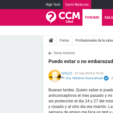
High-Tech
Santé-Médecine
FORUMS
SAL
Foros
Profesionales de la salu
Tema Anterior
Puedo estar o no embaraza
Teffy22
- 27 mar 2018 à 19:26
Dra. Marlene Huancahuari
-
2
Buenas tardes. Quiero saber si pued
anticonceptivos el mes pasado y mi ú
sin protección el dia 24 y 27 del m
y rosado y al otro día era marrón. L
semana de atraso me hice un test y 