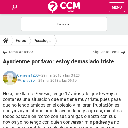
MENU
INICIO
FOROS
Foros
Psicología
SALUD
Tema Anterior
Siguiente Tema
Ayudenme por favor estoy demasiado triste.
FAMILIA
Genesis1200
- 29 mar 2018 a las 04:23
NUTRICIÓN
EliasSol
-
29 mar 2018 a las 05:19
Hola, me llamo Génesis, tengo 17 años y lo que les voy a
BIENESTAR
contar es una situacion que me tiene muy triste, pues pasa
que no tengo amigos en el colegio y mi gran frustación es
SEXUALIDAD
que ya voy al último año de secundaria y sigo así, mientras
todos pasean en recreo con sus amigas o hasta con sus
novios yo no tengo con quien conversar, mis padres ya no
GLOSARIO
me quieren cambiar de colegio porque como ya solo me