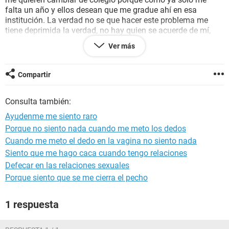
falta un año y ellos desean que me gradue ahí en esa
institución. La verdad no se que hacer este problema me
tiene deprimida la verdad, no hay quien se acuerde de mí,
nadie me escribe por chat ni me mandan saludos, ayudenme
Ver más
por favor a salir de esta depresión por no tener amistades. Y
para colmo soy hija única, por ende no tengo hermanos con
quien compartir y disfrutar. Si me pudieran dar consejos se
Compartir
los agradecería mucho.
Consulta también:
Ayudenme me siento raro
Porque no siento nada cuando me meto los dedos
Cuando me meto el dedo en la vagina no siento nada
Siento que me hago caca cuando tengo relaciones
Defecar en las relaciones sexuales
Porque siento que se me cierra el pecho
1 respuesta