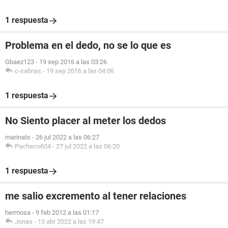
1 respuesta
Problema en el dedo, no se lo que es
Gbaez123
-
19 sep 2016 a las 03:26
c-salinas
-
19 sep 2016 a las 04:06
1 respuesta
No Siento placer al meter los dedos
marinats
-
26 jul 2022 a las 06:27
Pacheco604
-
27 jul 2022 a las 06:20
1 respuesta
me salio excremento al tener relaciones
hermosa
-
9 feb 2012 a las 01:17
Jonas
-
13 abr 2022 a las 19:47