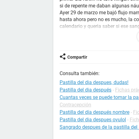
si de repente me daban algunas ná
Ayer 29 de marzo me bajó flujo mar
hasta ahora pero no es mucho, la co
calendario y queria saber si ese sa
la pastilla funcionó?
Y otra cosa, si esto llegara a ser qu
llegar el 12 de abril, me va a llega
Compartir
Consulta también:
Contestenme por favorrr estoy con 
Pastilla del dia despues, dudas!
Pastilla del dia después
-
Fichas prá
Cuantas veces se puede tomar la pas
Contracepción
Pastilla del día después nombre
-
Fi
Pastilla del dia despues ovulol
-
Fic
Sangrado despues de la pastilla del