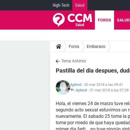
High-Tech
Salud
FOROS
SALUD
Foros
Embarazo
Tema Anterior
Pastilla del dia despues, dud
Aylend
- 30 mar 2018 a las 09:41
Aylend
-
31 mar 2018 a las 07:28
Hola, el viernes 24 de marzo tuve re
segundo acto sexual estuvimos un ra
nuevamente. El sabado 25 tome la pa
tome por miedo de que haya quedad
primer dia ferti... no tuve ningún si