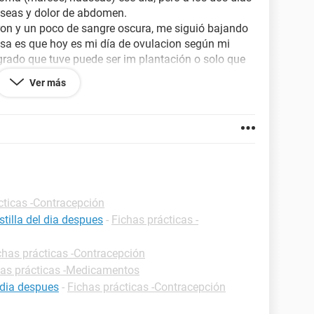
useas y dolor de abdomen.
ron y un poco de sangre oscura, me siguió bajando
sa es que hoy es mi día de ovulacion según mi
ngrado que tuve puede ser im plantación o solo que
Ver más
e la pastilla funcionó, mi menstruación tedria que
r o tengo que considerar esto como menstruación ya?
muchas dudas, gracias de antemano.
cticas -Contracepción
tilla del dia despues
-
Fichas prácticas -
chas prácticas -Contracepción
has prácticas -Medicamentos
 dia despues
-
Fichas prácticas -Contracepción