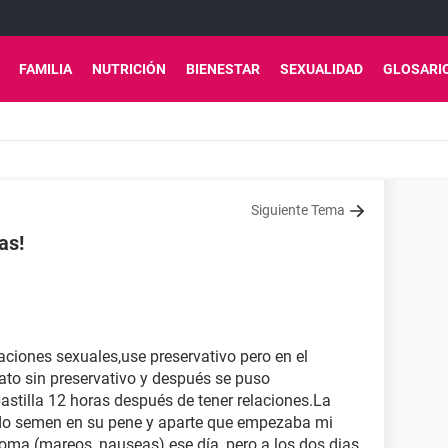
FAMILIA
NUTRICIÓN
BIENESTAR
SEXUALIDAD
GLOSARI
Siguiente Tema
as!
laciones sexuales,use preservativo pero en el
to sin preservativo y después se puso
stilla 12 horas después de tener relaciones.La
o semen en su pene y aparte que empezaba mi
ntoma (mareos, nauseas) ese día, pero a los dos dias