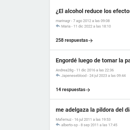
¿El alcohol reduce los efecto
marinagr
-
7 ago 2012 a las 09:08
Maria
-
11 dic 2022 a las 18:10
258 respuestas
Engordé luego de tomar la pa
Andrea28g
-
11 dic 2016 a las 22:36
Japeneseblood
-
24 jul 2023 a las 09:44
14 respuestas
me adelgaza la pildora del d
Mafemuz
-
16 jul 2011 a las 19:53
alberto-sp
-
8 sep 2011 a las 17:45