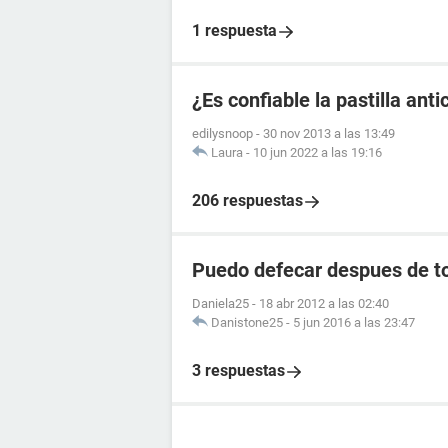
1 respuesta
¿Es confiable la pastilla an
edilysnoop
-
30 nov 2013 a las 13:49
Laura
-
10 jun 2022 a las 19:16
206 respuestas
Puedo defecar despues de to
Daniela25
-
18 abr 2012 a las 02:40
Danistone25
-
5 jun 2016 a las 23:47
3 respuestas