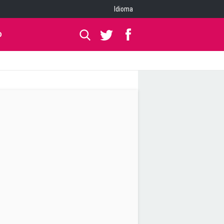
Idioma
O