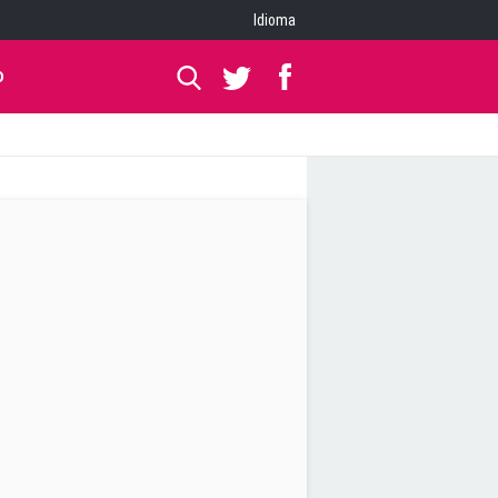
Idioma
O