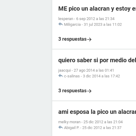
ME pico un alacran y estoy
lesperan
-
6 sep 2012 a las 21:34
Miligarcia
-
31 jul 2023 a las 11:02
3 respuestas
quiero saber si por medio de
jaacqui
-
27 ago 2014 a las 01:41
c-salinas
-
3 dic 2014 a las 17:42
3 respuestas
ami esposa la pico un alacr
melky moran
-
25 dic 2012 a las 21:04
Abigail P.
-
25 dic 2012 a las 21:37