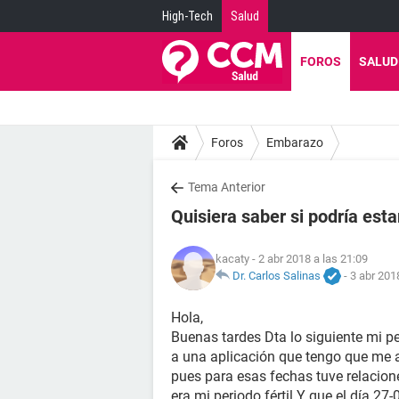
High-Tech
Salud
FOROS
SALUD
Foros
Embarazo
Tema Anterior
Quisiera saber si podría es
kacaty
- 2 abr 2018 a las 21:09
Dr. Carlos Salinas
-
3 abr 201
Hola,
Buenas tardes Dta lo siguiente mi p
a una aplicación que tengo que me av
pues para esas fechas tuve relacion
era mi periodo fértil Y que el día 27