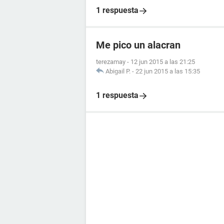
1 respuesta
Me pico un alacran
terezamay
-
12 jun 2015 a las 21:25
Abigail P.
-
22 jun 2015 a las 15:35
1 respuesta