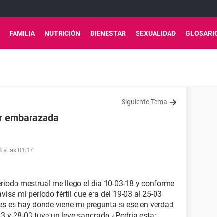
FAMILIA
NUTRICIÓN
BIENESTAR
SEXUALIDAD
GLOSARI
Siguiente Tema
tar embarazada
8 a las 01:17
eriodo mestrual me llego el dia 10-03-18 y conforme
isa mi periodo fértil que era del 19-03 al 25-03
es es hay donde viene mi pregunta si ese en verdad
-03 y 28-03 tuve un leve sangrado ¿Podria estar