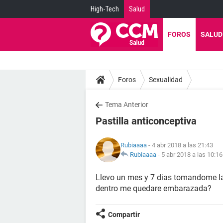
High-Tech
Salud
FOROS
SALUD
Foros
Sexualidad
Tema Anterior
Pastilla anticonceptiva
Rubiaaaa
- 4 abr 2018 a las 21:43
Rubiaaaa
-
5 abr 2018 a las 10:16
Llevo un mes y 7 dias tomandome la p
dentro me quedare embarazada?
Compartir