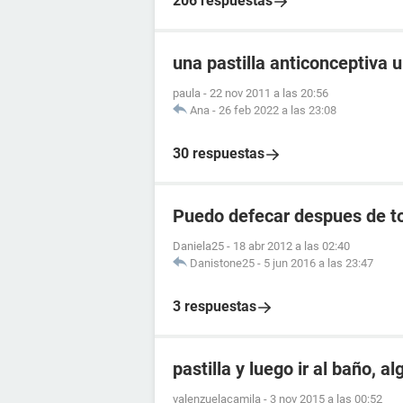
206 respuestas
una pastilla anticonceptiva 
paula
-
22 nov 2011 a las 20:56
Ana
-
26 feb 2022 a las 23:08
30 respuestas
Puedo defecar despues de to
Daniela25
-
18 abr 2012 a las 02:40
Danistone25
-
5 jun 2016 a las 23:47
3 respuestas
pastilla y luego ir al baño, a
valenzuelacamila
-
3 nov 2015 a las 00:52