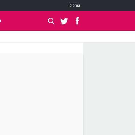
Idioma
O