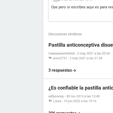
Oye pero si escribes aqui es para r
Discusiones similares
Pastilla anticonceptiva disue
Caaaaaaamiiiiiiiiiiii
-
2 may 2021 a las 05:54
jessi2731
-
2 may 2021 a las 21:28
3 respuestas
¿Es confiable la pastilla an
edilysnoop
-
30 nov 2013 a las 13:49
Laura
-
10 jun 2022 a las 19:16