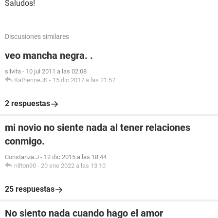
Saludos!
Discusiones similares
veo mancha negra. .
silvita
-
10 jul 2011 a las 02:08
KatherineJK
-
15 dic 2017 a las 21:57
2 respuestas
mi novio no siente nada al tener relaciones
conmigo.
Constanza.J
-
12 dic 2015 a las 18:44
nilton90
-
20 ene 2022 a las 13:10
25 respuestas
No siento nada cuando hago el amor