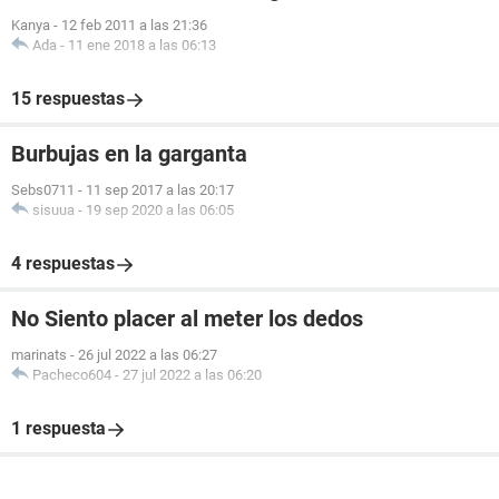
Kanya
-
12 feb 2011 a las 21:36
Ada
-
11 ene 2018 a las 06:13
15 respuestas
Burbujas en la garganta
Sebs0711
-
11 sep 2017 a las 20:17
sisuua
-
19 sep 2020 a las 06:05
4 respuestas
No Siento placer al meter los dedos
marinats
-
26 jul 2022 a las 06:27
Pacheco604
-
27 jul 2022 a las 06:20
1 respuesta