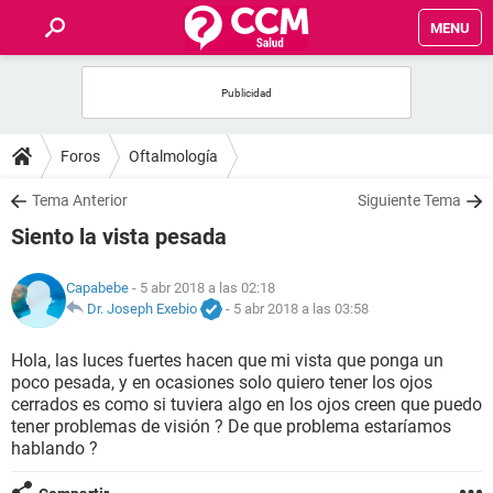
MENU
INICIO
FOROS
Foros
Oftalmología
SALUD
Tema Anterior
Siguiente Tema
Siento la vista pesada
FAMILIA
Capabebe
- 5 abr 2018 a las 02:18
NUTRICIÓN
Dr. Joseph Exebio
-
5 abr 2018 a las 03:58
Hola, las luces fuertes hacen que mi vista que ponga un
BIENESTAR
poco pesada, y en ocasiones solo quiero tener los ojos
cerrados es como si tuviera algo en los ojos creen que puedo
SEXUALIDAD
tener problemas de visión ? De que problema estaríamos
hablando ?
GLOSARIO