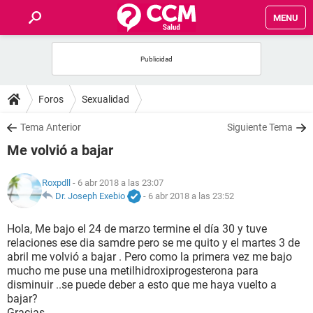
MENU
INICIO
FOROS
Foros
Sexualidad
SALUD
Tema Anterior
Siguiente Tema
Me volvió a bajar
FAMILIA
Roxpdll
- 6 abr 2018 a las 23:07
NUTRICIÓN
Dr. Joseph Exebio
-
6 abr 2018 a las 23:52
Hola, Me bajo el 24 de marzo termine el día 30 y tuve
BIENESTAR
relaciones ese dia samdre pero se me quito y el martes 3 de
abril me volvió a bajar . Pero como la primera vez me bajo
SEXUALIDAD
mucho me puse una metilhidroxiprogesterona para
disminuir ..se puede deber a esto que me haya vuelto a
bajar?
GLOSARIO
Gracias