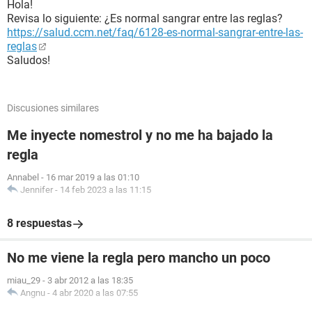
Hola!
Revisa lo siguiente: ¿Es normal sangrar entre las reglas?
https://salud.ccm.net/faq/6128-es-normal-sangrar-entre-las-
reglas
Saludos!
Discusiones similares
Me inyecte nomestrol y no me ha bajado la
regla
Annabel
-
16 mar 2019 a las 01:10
Jennifer
-
14 feb 2023 a las 11:15
8 respuestas
No me viene la regla pero mancho un poco
miau_29
-
3 abr 2012 a las 18:35
Angnu
-
4 abr 2020 a las 07:55