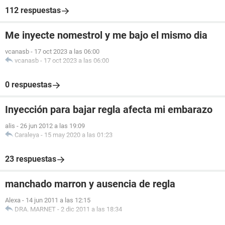
112 respuestas
Me inyecte nomestrol y me bajo el mismo dia
vcanasb
-
17 oct 2023 a las 06:00
vcanasb
-
17 oct 2023 a las 06:00
0 respuestas
Inyección para bajar regla afecta mi embarazo
alis
-
26 jun 2012 a las 19:09
Caraleya
-
15 may 2020 a las 01:23
23 respuestas
manchado marron y ausencia de regla
Alexa
-
14 jun 2011 a las 12:15
DRA. MARNET
-
2 dic 2011 a las 18:34