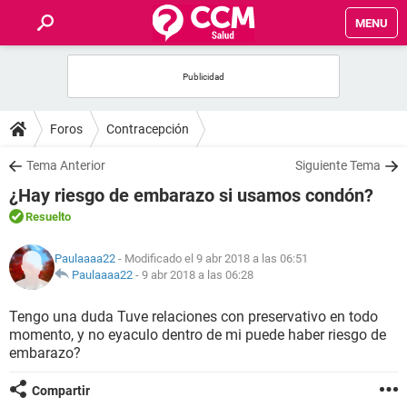
MENU
INICIO
FOROS
Foros
Contracepción
SALUD
Tema Anterior
Siguiente Tema
¿Hay riesgo de embarazo si usamos condón?
FAMILIA
Resuelto
NUTRICIÓN
Paulaaaa22
- Modificado el 9 abr 2018 a las 06:51
Paulaaaa22
-
9 abr 2018 a las 06:28
BIENESTAR
Tengo una duda Tuve relaciones con preservativo en todo
momento, y no eyaculo dentro de mi puede haber riesgo de
SEXUALIDAD
embarazo?
Compartir
GLOSARIO