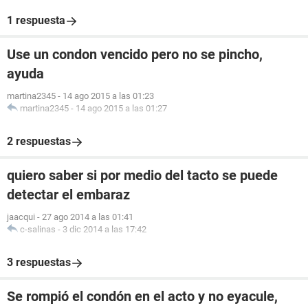
1 respuesta
Use un condon vencido pero no se pincho,
ayuda
martina2345
-
14 ago 2015 a las 01:23
martina2345
-
14 ago 2015 a las 01:27
2 respuestas
quiero saber si por medio del tacto se puede
detectar el embaraz
jaacqui
-
27 ago 2014 a las 01:41
c-salinas
-
3 dic 2014 a las 17:42
3 respuestas
Se rompió el condón en el acto y no eyacule,