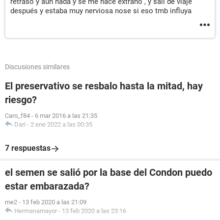
retraso y aún nada y se me hace extraño , y salí de viaje
después y estaba muy nerviosa nose si eso tmb influya
Discusiones similares
El preservativo se resbalo hasta la mitad, hay
riesgo?
Caro_f84
-
6 mar 2016 a las 21:35
Dari
-
2 ene 2022 a las 00:35
7 respuestas
el semen se salió por la base del Condon puedo
estar embarazada?
me2
-
13 feb 2020 a las 21:09
Hermanamayor
-
13 feb 2020 a las 23:16