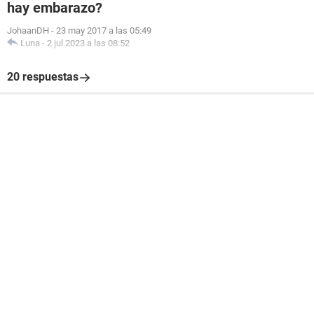
hay embarazo?
JohaanDH
-
23 may 2017 a las 05:49
Luna
-
2 jul 2023 a las 08:52
20 respuestas