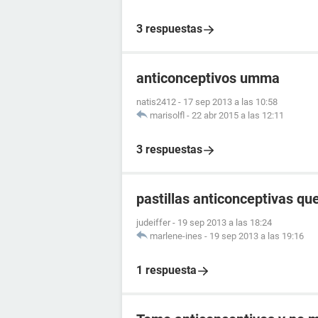
3 respuestas
anticonceptivos umma
natis2412
-
17 sep 2013 a las 10:58
marisolfl
-
22 abr 2015 a las 12:11
3 respuestas
pastillas anticonceptivas q
judeiffer
-
19 sep 2013 a las 18:24
marlene-ines
-
19 sep 2013 a las 19:16
1 respuesta