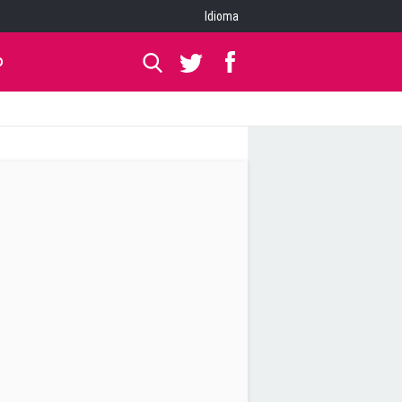
Idioma
O