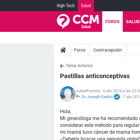
High-Tech
Salud
FOROS
SALUD
Foros
Contracepción
Tema Anterior
Pastillas anticonceptivas
IsabelFerreira
- 6 abr 2018 a las 22:2
Dr. Joseph Exebio
-
7 abr 201
Hola,
Mi ginecóloga me ha recomendado 
considerar este método para regula
mi mamá tuvo cáncer de mama hormo
¿Debería buscar una segunda opini