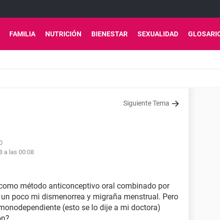
FAMILIA
NUTRICIÓN
BIENESTAR
SEXUALIDAD
GLOSARI
Siguiente Tema
0
8 a las 00:08
como método anticonceptivo oral combinado por
r un poco mi dismenorrea y migraña menstrual. Pero
nodependiente (esto se lo dije a mi doctora)
ón?