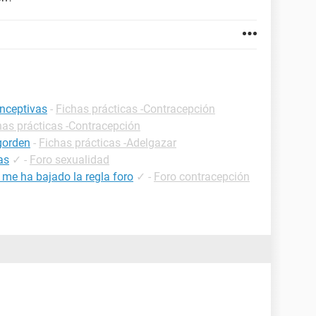
onceptivas
-
Fichas prácticas -Contracepción
has prácticas -Contracepción
gorden
-
Fichas prácticas -Adelgazar
as
✓
-
Foro sexualidad
 me ha bajado la regla foro
✓
-
Foro contracepción