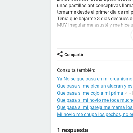
unas pastillas anticonceptivas llam
tomarme desde el primer dia de mi p
Tenia que bajarme 3 dias despues de
MUY irregular me asusté y me hice
coito, la cual salió negativa, al di
anticonceptivos (mi periodo duró 7 
semana completa sin sangrado, pero
vaginal, y asi fue en todo el dia de ay
Compartir
Pero hoy continúo con la hemorragi
Cabe aclarar que sigo tomandome las
Consulta también:
Puede ayudarme por favor y decirm
Ya No se que pasa en mi organismo:
Que pasa si me pica un alacran y 
Que pasa si me cojo a mi prima
✓
-
Que pasa si mi novio me toca much
Que pasa si mi pareja me mama los
Mi novio me chupa los pechos, no e
1 respuesta