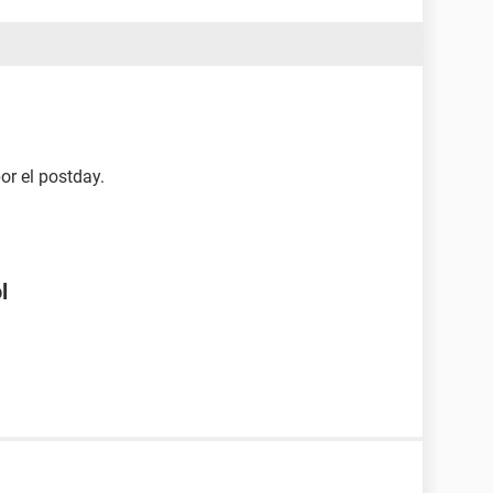
r el postday.
l