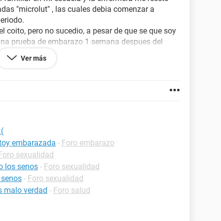
adas "microlut" , las cuales debia comenzar a
eriodo.
l coito, pero no sucedio, a pesar de que se que soy
 una prueba de embarazo 1 semana despues del
a siguiente tuve mi periodo y comenzé a tomarme los
Ver más
días), cuando terminó mi periodo transcurrió una
 ayer en la mañana habia un ligero sangrado
er, ligero.
a y ahora es media.
 pastillas anticonceptivas.
e que me esta pasando?
(
estoy embarazada
-
Foro embarazo
Foro sexualidad
o los senos
-
Foro sexualidad
 senos
-
Foro sexualidad
s malo verdad
-
Foro salud