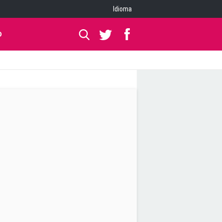
Idioma
O