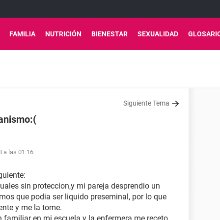
FAMILIA
NUTRICIÓN
BIENESTAR
SEXUALIDAD
GLOSARI
Siguiente Tema
anismo:(
8 a las 01:16
guiente:
ales sin proteccion,y mi pareja desprendio un
mos que podia ser liquido preseminal, por lo que
iente y me la tome.
n familiar en mi escuela y la enfermera me receto