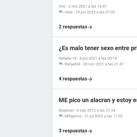
Cris
-
2 nov 2021 a las 16:41
Hola
-
19 jun 2023 a las 07:00
2 respuestas
¿Es malo tener sexo entre p
Natalia-18
-
8 jun 2021 a las 00:19
Rafael34
-
30 nov 2021 a las 21:47
4 respuestas
ME pico un alacran y estoy
lesperan
-
6 sep 2012 a las 21:34
Miligarcia
-
31 jul 2023 a las 11:02
3 respuestas