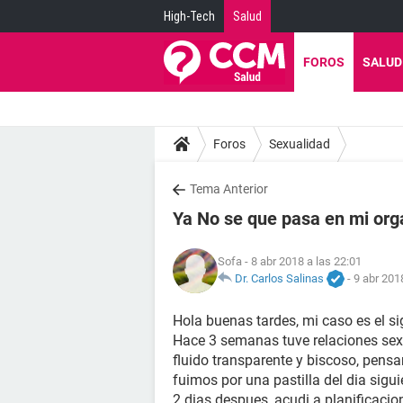
High-Tech
Salud
FOROS
SALUD
Foros
Sexualidad
Tema Anterior
Ya No se que pasa en mi org
Sofa
- 8 abr 2018 a las 22:01
Dr. Carlos Salinas
-
9 abr 201
Hola buenas tardes, mi caso es el si
Hace 3 semanas tuve relaciones sexu
fluido transparente y biscoso, pensa
fuimos por una pastilla del dia sigu
2 dias despues, acudi a planificacio