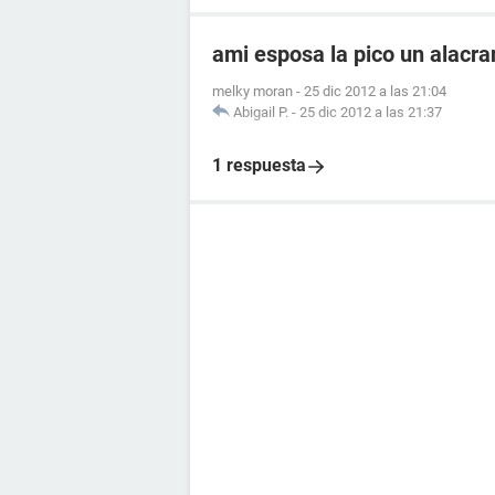
ami esposa la pico un alacr
melky moran
-
25 dic 2012 a las 21:04
Abigail P.
-
25 dic 2012 a las 21:37
1 respuesta