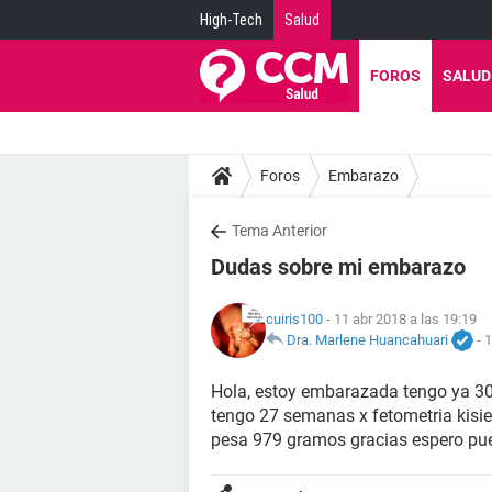
High-Tech
Salud
FOROS
SALUD
Foros
Embarazo
Tema Anterior
Dudas sobre mi embarazo
cuiris100
- 11 abr 2018 a las 19:19
Dra. Marlene Huancahuari
-
1
Hola, estoy embarazada tengo ya 3
tengo 27 semanas x fetometria kisi
pesa 979 gramos gracias espero pu