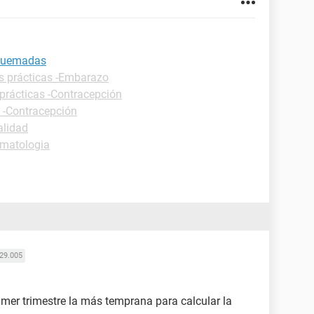
 quemadas
s prácticas -Embarazo
prácticas -Contracepción
s -Contracepción
alidad
rmatologia
29.005
imer trimestre la más temprana para calcular la