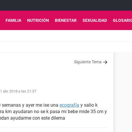
FAMILIA
NUTRICIÓN
BIENESTAR
SEXUALIDAD
GLOSARI
Siguiente Tema
1 abr 2018 a las 21:37
0 semanas y ayer me ise una
ecografía
y salio k
era km ayudaran no se k pasa mi bebe mide 35 cm y
edan ayudarme con este dilema