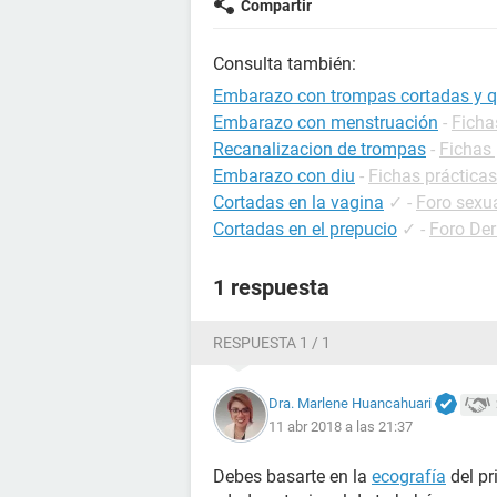
Compartir
Consulta también:
Embarazo con trompas cortadas y
Embarazo con menstruación
-
Ficha
Recanalizacion de trompas
-
Fichas 
Embarazo con diu
-
Fichas práctica
Cortadas en la vagina
✓
-
Foro sexu
Cortadas en el prepucio
✓
-
Foro De
1 respuesta
RESPUESTA 1 / 1
Dra. Marlene Huancahuari
11 abr 2018 a las 21:37
Debes basarte en la
ecografía
del pr