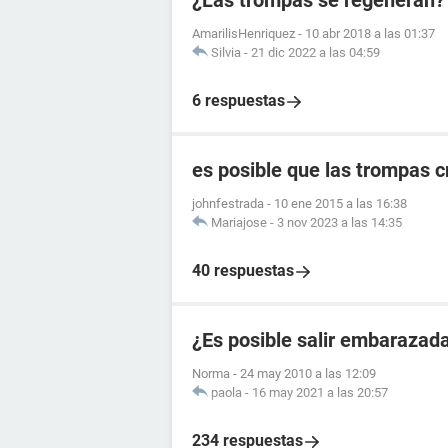
¿Las trompas se regeneran?
AmarilisHenriquez
-
10 abr 2018 a las 01:37
Silvia
-
21 dic 2022 a las 04:59
6 respuestas
es posible que las trompas 
johnfestrada
-
10 ene 2015 a las 16:38
Mariajose
-
3 nov 2023 a las 14:35
40 respuestas
¿Es posible salir embarazad
Norma
-
24 may 2010 a las 12:09
paola
-
16 may 2021 a las 20:57
234 respuestas