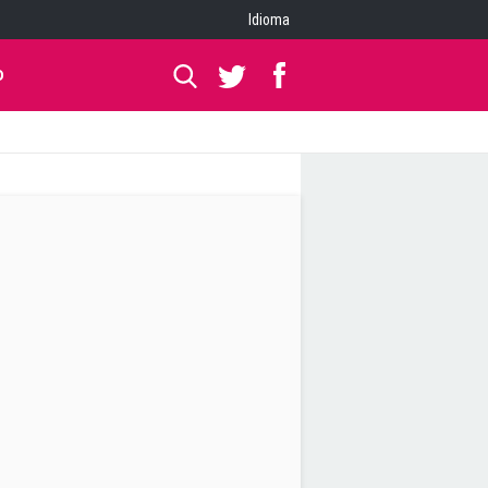
Idioma
O