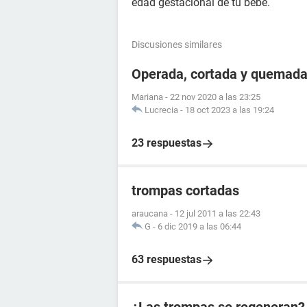
edad gestacional de tu bebé.
Discusiones similares
Operada, cortada y quemada
Mariana
-
22 nov 2020 a las 23:25
Lucrecia
-
18 oct 2023 a las 19:24
23 respuestas
trompas cortadas
araucana
-
12 jul 2011 a las 22:43
G
-
6 dic 2019 a las 06:44
63 respuestas