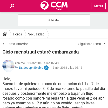
MENU
INICIO
FOROS
Foros
Sexualidad
SALUD
Tema Anterior
Siguiente Tema
Ciclo menstrual estaré embarazada
FAMILIA
Annimo
- 13 abr 2018 a las 02:40
NUTRICIÓN
Dr. Joseph Exebio
-
13 abr 2018 a las 03:13
Hola,
BIENESTAR
Buena tarde quisiera un poco de orientación del 1 al 7 de
marzo tuve mi periodo. El 8 de marzo tome la pastilla del día
SEXUALIDAD
después y posteriormente me empezó a bajar un flujo
rosado como con sangré mi regla tenía que venir el 2 de abril
pero ya estamos a 12 y aún no ha venido.. tengo leves
GLOSARIO
dolores abdominales y un poco de flujo.. estaré