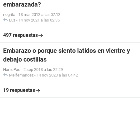
embarazada?
negrita
-
13 mar 2012 a las 07:12
Luz
-
14 nov 2021 a las 02:35
497 respuestas
Embarazo o porque siento latidos en vientre y
debajo costillas
NaniePao
-
2 sep 2013 a las 22:29
Melfernandez
-
14 nov 2023 a las 04:42
19 respuestas