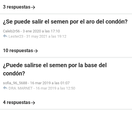
3 respuestas
¿Se puede salir el semen por el aro del condón?
Caleb2r56
-
3 ene 2020 a las 17:10
Lester23
-
31 may 2021 a las 19:12
10 respuestas
¿Puede salirse el semen por la base del
condón?
sofia_96_5688
-
16 mar 2019 a las 01:07
DRA. MARNET
-
16 mar 2019 a las 12:50
4 respuestas