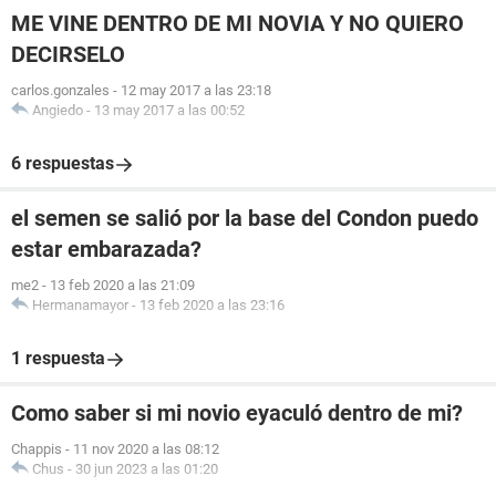
ME VINE DENTRO DE MI NOVIA Y NO QUIERO
DECIRSELO
carlos.gonzales
-
12 may 2017 a las 23:18
Angiedo
-
13 may 2017 a las 00:52
6 respuestas
el semen se salió por la base del Condon puedo
estar embarazada?
me2
-
13 feb 2020 a las 21:09
Hermanamayor
-
13 feb 2020 a las 23:16
1 respuesta
Como saber si mi novio eyaculó dentro de mi?
Chappis
-
11 nov 2020 a las 08:12
Chus
-
30 jun 2023 a las 01:20