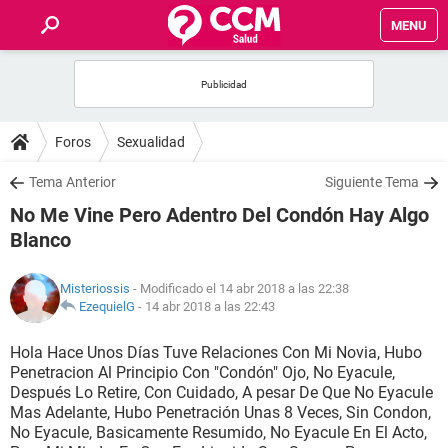
MENU
INICIO
FOROS
Foros
Sexualidad
SALUD
Tema Anterior
Siguiente Tema
No Me Vine Pero Adentro Del Condón Hay Algo
FAMILIA
Blanco
NUTRICIÓN
Misteriossis
- Modificado el 14 abr 2018 a las 22:38
EzequielG
-
14 abr 2018 a las 22:43
BIENESTAR
Hola Hace Unos Días Tuve Relaciones Con Mi Novia, Hubo
Penetracion Al Principio Con "Condón" Ojo, No Eyacule,
SEXUALIDAD
Después Lo Retire, Con Cuidado, A pesar De Que No Eyacule
Mas Adelante, Hubo Penetración Unas 8 Veces, Sin Condon,
No Eyacule, Basicamente Resumido, No Eyacule En El Acto,
GLOSARIO