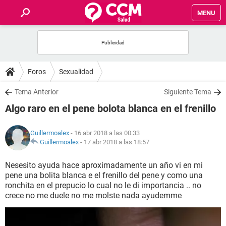
MENU
INICIO
FOROS
Foros
Sexualidad
SALUD
Tema Anterior
Siguiente Tema
Algo raro en el pene bolota blanca en el frenillo
FAMILIA
Guillermoalex
- 16 abr 2018 a las 00:33
NUTRICIÓN
Guillermoalex
-
17 abr 2018 a las 18:57
Nesesito ayuda hace aproximadamente un año vi en mi
BIENESTAR
pene una bolita blanca e el frenillo del pene y como una
ronchita en el prepucio lo cual no le di importancia .. no
SEXUALIDAD
crece no me duele no me molste nada ayudemme
GLOSARIO