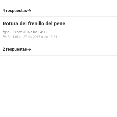
4 respuestas
Rotura del frenillo del pene
fghp
-
18 nov 2016 a las 04:03
Sir_Keke
-
27 dic 2016 a las 13:24
2 respuestas