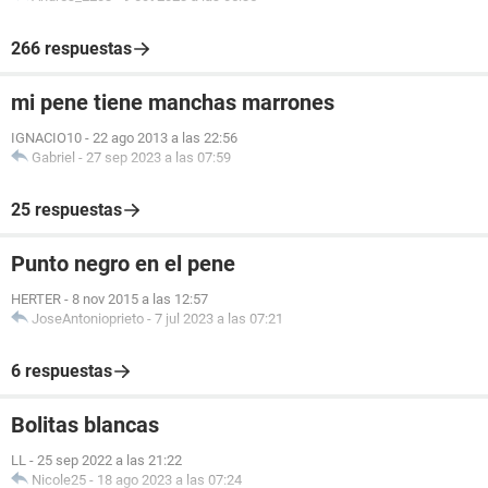
266 respuestas
mi pene tiene manchas marrones
IGNACIO10
-
22 ago 2013 a las 22:56
Gabriel
-
27 sep 2023 a las 07:59
25 respuestas
Punto negro en el pene
HERTER
-
8 nov 2015 a las 12:57
JoseAntonioprieto
-
7 jul 2023 a las 07:21
6 respuestas
Bolitas blancas
LL
-
25 sep 2022 a las 21:22
Nicole25
-
18 ago 2023 a las 07:24