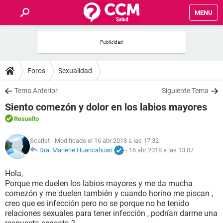
MENU
INICIO
FOROS
Foros
Sexualidad
SALUD
Tema Anterior
Siguiente Tema
Siento comezón y dolor en los labios mayores
FAMILIA
Resuelto
NUTRICIÓN
Scarlet
- Modificado el 16 abr 2018 a las 17:32
Dra. Marlene Huancahuari
-
16 abr 2018 a las 13:07
BIENESTAR
Hola,
Porque me duelen los labios mayores y me da mucha
SEXUALIDAD
comezón y me duelen también y cuando horino me piscan ,
creo que es infección pero no se porque no he tenido
relaciones sexuales para tener infección , podrían darme una
GLOSARIO