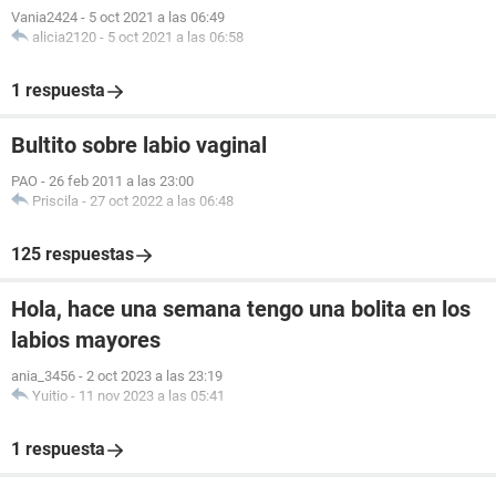
Vania2424
-
5 oct 2021 a las 06:49
alicia2120
-
5 oct 2021 a las 06:58
1 respuesta
Bultito sobre labio vaginal
PAO
-
26 feb 2011 a las 23:00
Priscila
-
27 oct 2022 a las 06:48
125 respuestas
Hola, hace una semana tengo una bolita en los
labios mayores
ania_3456
-
2 oct 2023 a las 23:19
Yuitio
-
11 nov 2023 a las 05:41
1 respuesta