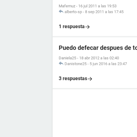
Mafemuz
-
16 jul 2011 a las 19:53
alberto-sp
-
8 sep 2011 a las 17:45
1 respuesta
Puedo defecar despues de to
Daniela25
-
18 abr 2012 a las 02:40
Danistone25
-
5 jun 2016 a las 23:47
3 respuestas