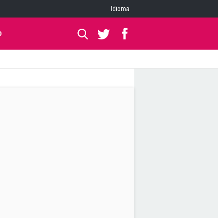
Idioma
O