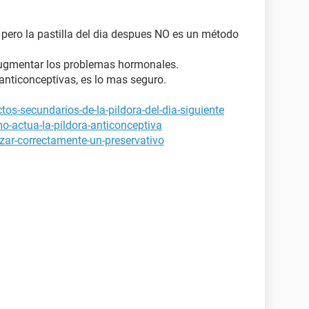
ero la pastilla del dia despues NO es un método
augmentar los problemas hormonales.
anticonceptivas, es lo mas seguro.
os-secundarios-de-la-pildora-del-dia-siguiente
o-actua-la-pildora-anticonceptiva
izar-correctamente-un-preservativo