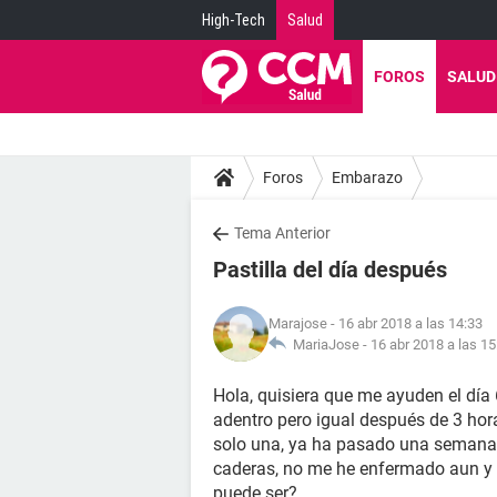
High-Tech
Salud
FOROS
SALUD
Foros
Embarazo
Tema Anterior
Pastilla del día después
Marajose
- 16 abr 2018 a las 14:33
MariaJose -
16 abr 2018 a las 15
Hola, quisiera que me ayuden el día 
adentro pero igual después de 3 hora
solo una, ya ha pasado una semana 
caderas, no me he enfermado aun y
puede ser?