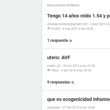
Discusiones similares
Tengo 14 años mido 1.54 y 
Arianaycoreanoz@gmail.com
-
4 sep 2021 a l
Rut03
-
4 sep 2021 a las 04:05
1 respuesta
utero: AVF
malen_22
-
20 oct 2012 a las 01:02
Mary
-
5 abr 2019 a las 20:52
9 respuestas
que es ecogenicidad inhom
unauman
-
27 feb 2015 a las 18:46