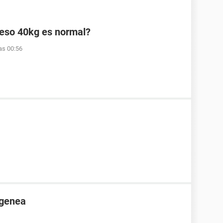
peso 40kg es normal?
as 00:56
ogenea