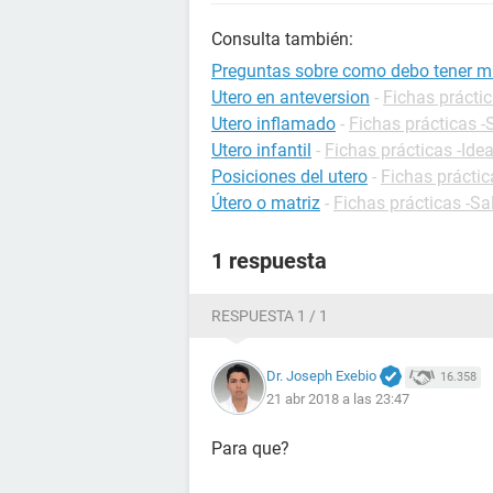
Consulta también:
Preguntas sobre como debo tener mi
Utero en anteversion
-
Fichas práctic
Utero inflamado
-
Fichas prácticas -
Utero infantil
-
Fichas prácticas -Ide
Posiciones del utero
-
Fichas práctic
Útero o matriz
-
Fichas prácticas -Sa
1 respuesta
RESPUESTA 1 / 1
Dr. Joseph Exebio
16.358
21 abr 2018 a las 23:47
Para que?