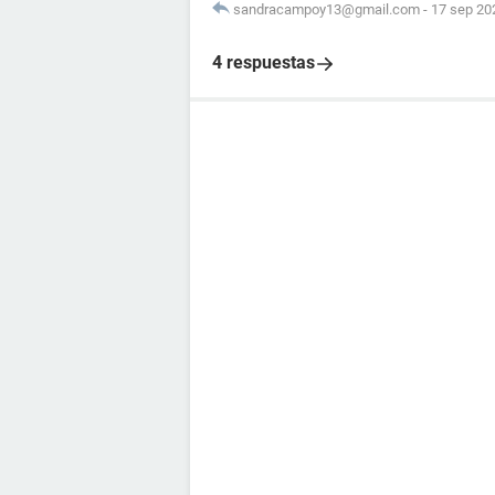
sandracampoy13@gmail.com
-
17 sep 202
4 respuestas