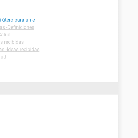
 útero para un e
as -Definiciones
Salud
as recibidas
as -Ideas recibidas
lud