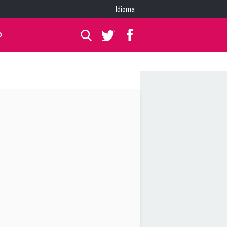
Idioma
O