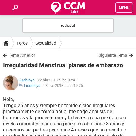
MENU
INICIO
FOROS
Foros
Sexualidad
SALUD
Tema Anterior
Siguiente Tema
Irregularidad Menstrual planes de embarazo
FAMILIA
Lisdeibys
- 22 abr 2018 a las 07:41
NUTRICIÓN
Lisdeibys
-
23 abr 2018 a las 19:25
Hola,
BIENESTAR
Tengo 25 años y siempre he tenido ciclos irregulares
prácticamente de forma anual me hago análisis de
SEXUALIDAD
hormonas y la progesterona y la testosterona me dan con
niveles normales tengo una pareja estable hace 8 años y
queremos ser padres pero hace 4 meses que no menstruo
GLOSARIO
me atendió un médico endocrino y me recetó un ciclo de