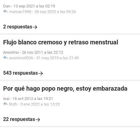
Dan
-
13 sep 2021 a las 02:19
marsan1990
-
28 sep 2023 a las 09:26
2 respuestas
Flujo blanco cremoso y retraso menstrual
Anonimo
-
26 nov 2011 a las 22:12
anonimo0026
-
31 may 2019 a las 21:49
543 respuestas
Por qué hago popo negro, estoy embarazada
isai
-
16 oct 2012 a las 19:21
Ruth
-
3 ene 2022 a las 13:23
22 respuestas