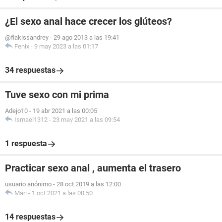
¿El sexo anal hace crecer los glúteos?
@flakissandrey
-
29 ago 2013 a las 19:41
Fenix
-
9 may 2023 a las 01:17
34 respuestas
Tuve sexo con mi prima
Adejo10
-
19 abr 2021 a las 00:05
Ismael1312
-
23 may 2021 a las 09:54
1 respuesta
Practicar sexo anal , aumenta el trasero
usuario anónimo
-
28 oct 2019 a las 12:00
Mari
-
1 oct 2021 a las 00:50
14 respuestas