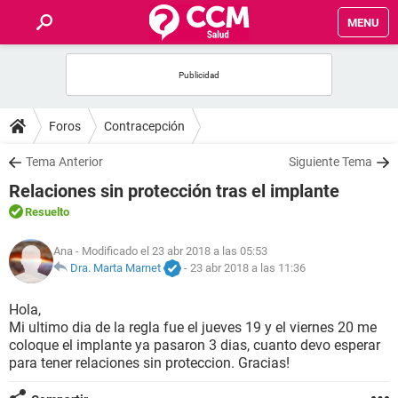
MENU
INICIO
FOROS
Foros
Contracepción
SALUD
Tema Anterior
Siguiente Tema
Relaciones sin protección tras el implante
FAMILIA
Resuelto
NUTRICIÓN
Ana
- Modificado el 23 abr 2018 a las 05:53
Dra. Marta Marnet
-
23 abr 2018 a las 11:36
BIENESTAR
Hola,
Mi ultimo dia de la regla fue el jueves 19 y el viernes 20 me
SEXUALIDAD
coloque el implante ya pasaron 3 dias, cuanto devo esperar
para tener relaciones sin proteccion. Gracias!
GLOSARIO