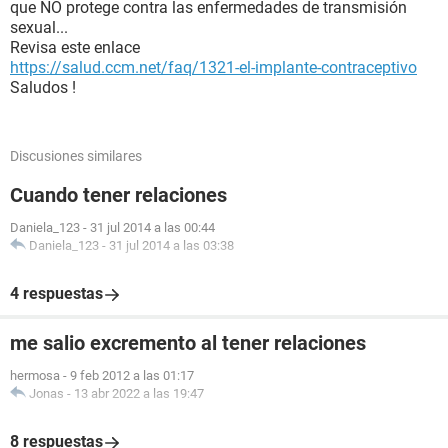
que NO protege contra las enfermedades de transmisión
sexual...
Revisa este enlace
https://salud.ccm.net/faq/1321-el-implante-contraceptivo
Saludos !
Discusiones similares
Cuando tener relaciones
Daniela_123
-
31 jul 2014 a las 00:44
Daniela_123
-
31 jul 2014 a las 03:38
4 respuestas
me salio excremento al tener relaciones
hermosa
-
9 feb 2012 a las 01:17
Jonas
-
13 abr 2022 a las 19:47
8 respuestas