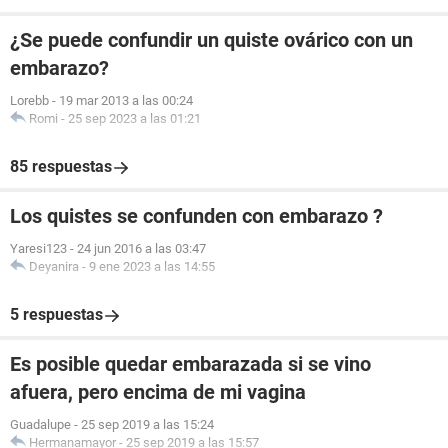
¿Se puede confundir un quiste ovárico con un
embarazo?
Lorebb
-
19 mar 2013 a las 00:24
Romi
-
25 sep 2023 a las 01:21
85 respuestas
Los quistes se confunden con embarazo ?
Yaresi123
-
24 jun 2016 a las 03:47
Deyanira
-
9 ene 2023 a las 14:55
5 respuestas
Es posible quedar embarazada si se vino
afuera, pero encima de mi vagina
Guadalupe
-
25 sep 2019 a las 15:24
Hermanamayor
-
25 sep 2019 a las 15:57