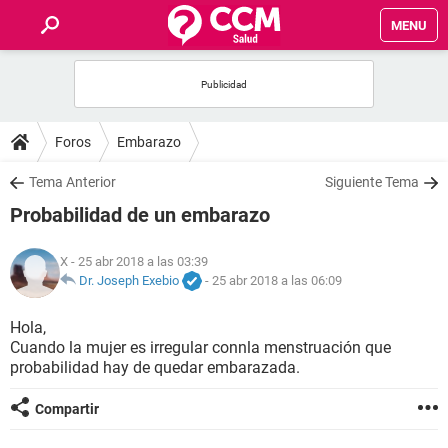
MENU
INICIO
FOROS
Foros
Embarazo
SALUD
Tema Anterior
Siguiente Tema
Probabilidad de un embarazo
FAMILIA
X
- 25 abr 2018 a las 03:39
NUTRICIÓN
Dr. Joseph Exebio
-
25 abr 2018 a las 06:09
Hola,
BIENESTAR
Cuando la mujer es irregular connla menstruación que
probabilidad hay de quedar embarazada.
SEXUALIDAD
Compartir
GLOSARIO