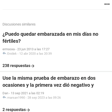
Discusiones similares
¿Puedo quedar embarazada en mis días no
fértiles?
ermooxa
-
23 jun 2013 a las 17:27
Enidek
-
12 abr 2020 a las 20:39
238 respuestas
Use la misma prueba de embarazo en dos
ocasiones y la primera vez dió negativo y
Dan
-
13 sep 2021 a las 02:19
marsan1990
-
28 sep 2023 a las 09:26
2 respuestas