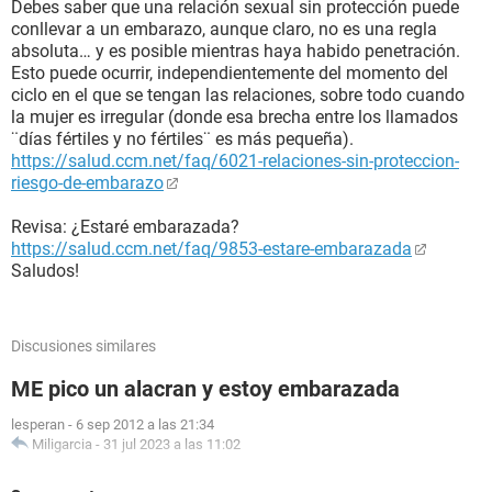
Debes saber que una relación sexual sin protección puede
conllevar a un embarazo, aunque claro, no es una regla
absoluta… y es posible mientras haya habido penetración.
Esto puede ocurrir, independientemente del momento del
ciclo en el que se tengan las relaciones, sobre todo cuando
la mujer es irregular (donde esa brecha entre los llamados
¨días fértiles y no fértiles¨ es más pequeña).
https://salud.ccm.net/faq/6021-relaciones-sin-proteccion-
riesgo-de-embarazo
Revisa: ¿Estaré embarazada?
https://salud.ccm.net/faq/9853-estare-embarazada
Saludos!
Discusiones similares
ME pico un alacran y estoy embarazada
lesperan
-
6 sep 2012 a las 21:34
Miligarcia
-
31 jul 2023 a las 11:02