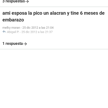
3 respuestas
ami esposa la pico un alacran y tine 6 meses de
embarazo
melky moran
-
25 dic 2012 a las 21:04
Abigail P.
-
25 dic 2012 a las 21:37
1 respuesta