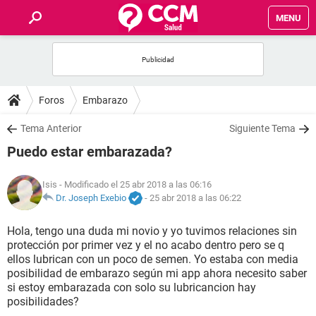
MENU
INICIO
FOROS
Foros
Embarazo
SALUD
Tema Anterior
Siguiente Tema
Puedo estar embarazada?
FAMILIA
Isis
- Modificado el 25 abr 2018 a las 06:16
NUTRICIÓN
Dr. Joseph Exebio
-
25 abr 2018 a las 06:22
Hola, tengo una duda mi novio y yo tuvimos relaciones sin
BIENESTAR
protección por primer vez y el no acabo dentro pero se q
ellos lubrican con un poco de semen. Yo estaba con media
SEXUALIDAD
posibilidad de embarazo según mi app ahora necesito saber
si estoy embarazada con solo su lubricancion hay
posibilidades?
GLOSARIO