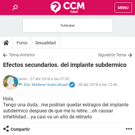
MENU
INICIO
FOROS
Foros
Sexualidad
SALUD
Tema Anterior
Siguiente Tema
Efectos secundarios. del implante subdermico
FAMILIA
yanis
- 27 abr 2018 a las 07:02
NUTRICIÓN
Dra. Marlene Huancahuari
-
28 abr 2018 a las 12:46
Hola,
BIENESTAR
Tengo una duda...me podrian quedar estragos del implante
subdermico despues de que me lo retire....oh causar
SEXUALIDAD
infertilidad ...ya casi va un año de retirarlo
Compartir
GLOSARIO