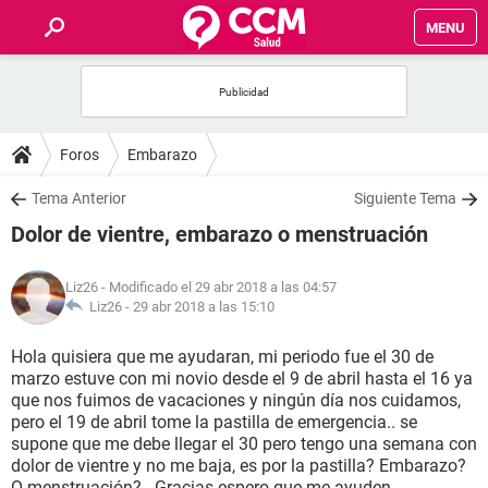
MENU
INICIO
FOROS
Foros
Embarazo
SALUD
Tema Anterior
Siguiente Tema
Dolor de vientre, embarazo o menstruación
FAMILIA
Liz26
- Modificado el 29 abr 2018 a las 04:57
NUTRICIÓN
Liz26 -
29 abr 2018 a las 15:10
Hola quisiera que me ayudaran, mi periodo fue el 30 de
BIENESTAR
marzo estuve con mi novio desde el 9 de abril hasta el 16 ya
que nos fuimos de vacaciones y ningún día nos cuidamos,
SEXUALIDAD
pero el 19 de abril tome la pastilla de emergencia.. se
supone que me debe llegar el 30 pero tengo una semana con
dolor de vientre y no me baja, es por la pastilla? Embarazo?
GLOSARIO
O menstruación?...Gracias espero que me ayuden.