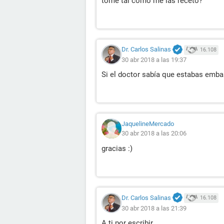
tome tal como me las receto?
Dr. Carlos Salinas
16.108
30 abr 2018 a las 19:37
Si el doctor sabía que estabas emb
JaquelineMercado
30 abr 2018 a las 20:06
gracias :)
Dr. Carlos Salinas
16.108
30 abr 2018 a las 21:39
A ti por escribir