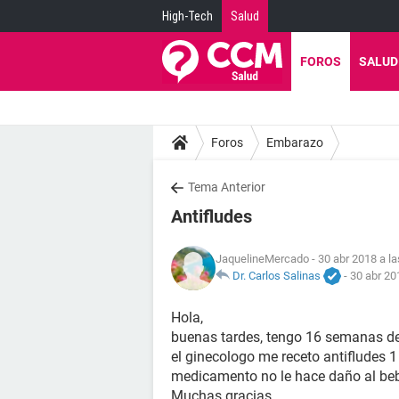
High-Tech
Salud
FOROS
SALUD
Foros
Embarazo
Tema Anterior
Antifludes
JaquelineMercado
- 30 abr 2018 a la
Dr. Carlos Salinas
-
30 abr 20
Hola,
buenas tardes, tengo 16 semanas de
el ginecologo me receto antifludes 1 
medicamento no le hace daño al bebe
Muchas gracias