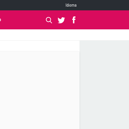
Idioma
O