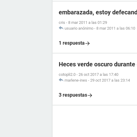
embarazada, estoy defecand
cris
-
8 mar 2011 a las 01:29
usuario anónimo
-
8 mar 2011 a las 06:10
1 respuesta
Heces verde oscuro durante
cotopli2.0
-
26 oct 2017 a las 17:40
marlene-ines
-
29 oct 2017 a las 23:14
3 respuestas