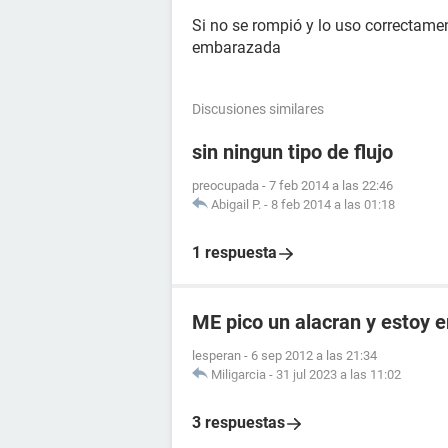
Si no se rompió y lo uso correctam
embarazada
Discusiones similares
sin ningun tipo de flujo
preocupada
-
7 feb 2014 a las 22:46
Abigail P.
-
8 feb 2014 a las 01:18
1 respuesta
ME pico un alacran y estoy
lesperan
-
6 sep 2012 a las 21:34
Miligarcia
-
31 jul 2023 a las 11:02
3 respuestas