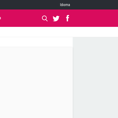
Idioma
O