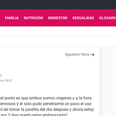
FAMILIA
NUTRICIÓN
BIENESTAR
SEXUALIDAD
GLOSARI
Siguiente Tema
50
las 04:41
 el punto es que ambos somos virgenes y a la hora
viosos y el solo pudo penetrarme un poco el uso
ad de tomar la pastilla del dia despues y ahora estoy
o por 2 dias puedo estar embarazada?