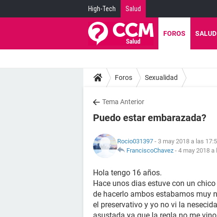
High-Tech
Salud
FOROS
SALUD
Foros
Sexualidad
Tema Anterior
Puedo estar embarazada?
Rocio031397
- 3 may 2018 a las 17:
FranciscoChavez
-
4 may 2018 a 
Hola tengo 16 años.
Hace unos dias estuve con un chico
de hacerlo ambos estabamos muy ner
el preservativo y yo no vi la nesecid
asustada ya que la regla no me vin