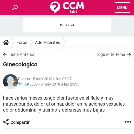
MENU
INICIO
FOROS
Foros
Adolescentes
SALUD
Tema Anterior
Siguiente Tema
Ginecologico
FAMILIA
Daiana
- 5 may 2018 a las 05:37
NUTRICIÓN
KatLu03
-
5 may 2018 a las 23:35
hace varios meses tengo olor fuerte en el flujo y muy
BIENESTAR
nauseabundo, dolor al orinar, dolor en relaciones sexuales,
dolor abdominal y uterino y defensas muy bajas
SEXUALIDAD
Compartir
GLOSARIO