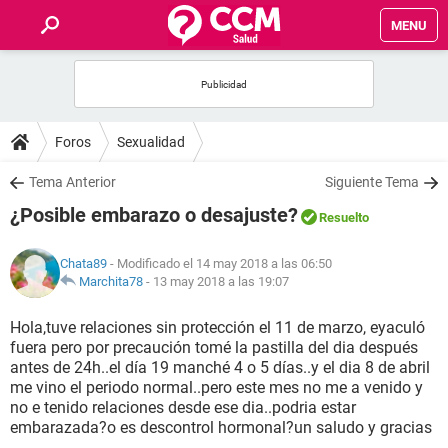
MENU
INICIO
FOROS
Foros
Sexualidad
SALUD
Tema Anterior
Siguiente Tema
¿Posible embarazo o desajuste?
Resuelto
FAMILIA
Chata89
- Modificado el 14 may 2018 a las 06:50
NUTRICIÓN
Marchita78
-
13 may 2018 a las 19:07
Hola,tuve relaciones sin protección el 11 de marzo, eyaculó
BIENESTAR
fuera pero por precaución tomé la pastilla del dia después
antes de 24h..el día 19 manché 4 o 5 días..y el dia 8 de abril
SEXUALIDAD
me vino el periodo normal..pero este mes no me a venido y
no e tenido relaciones desde ese dia..podria estar
embarazada?o es descontrol hormonal?un saludo y gracias
GLOSARIO