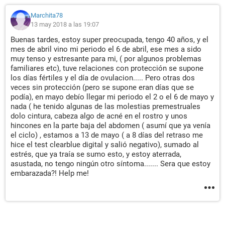
Marchita78
13 may 2018 a las 19:07
Buenas tardes, estoy super preocupada, tengo 40 años, y el
mes de abril vino mi periodo el 6 de abril, ese mes a sido
muy tenso y estresante para mi, ( por algunos problemas
familiares etc), tuve relaciones con protección se supone
los días fértiles y el día de ovulacion..... Pero otras dos
veces sin protección (pero se supone eran días que se
podía), en mayo debío llegar mi periodo el 2 o el 6 de mayo y
nada ( he tenido algunas de las molestias premestruales
dolo cintura, cabeza algo de acné en el rostro y unos
hincones en la parte baja del abdomen ( asumí que ya venía
el ciclo) , estamos a 13 de mayo ( a 8 días del retraso me
hice el test clearblue digital y salió negativo), sumado al
estrés, que ya traía se sumo esto, y estoy aterrada,
asustada, no tengo ningún otro síntoma....... Sera que estoy
embarazada?! Help me!