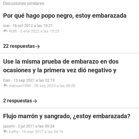
Discusiones similares
Por qué hago popo negro, estoy embarazada
isai
-
16 oct 2012 a las 19:21
Ruth
-
3 ene 2022 a las 13:23
22 respuestas
Use la misma prueba de embarazo en dos
ocasiones y la primera vez dió negativo y
Dan
-
13 sep 2021 a las 02:19
marsan1990
-
28 sep 2023 a las 09:26
2 respuestas
Flujo marrón y sangrado, ¿estoy embarazada?
jazumi
-
2 jul 2011 a las 09:24
kathy
-
16 mar 2017 a las 04:16