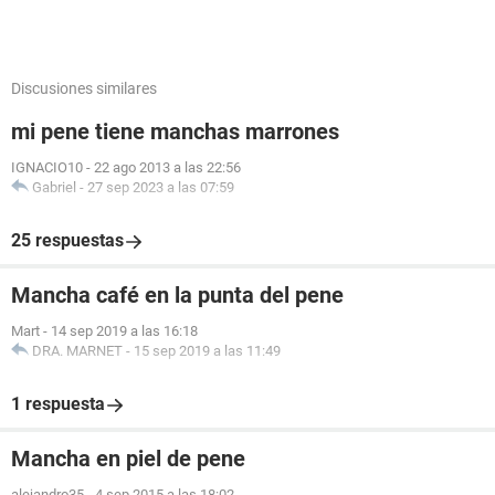
Discusiones similares
mi pene tiene manchas marrones
IGNACIO10
-
22 ago 2013 a las 22:56
Gabriel
-
27 sep 2023 a las 07:59
25 respuestas
Mancha café en la punta del pene
Mart
-
14 sep 2019 a las 16:18
DRA. MARNET
-
15 sep 2019 a las 11:49
1 respuesta
Mancha en piel de pene
alejandro35
-
4 sep 2015 a las 18:02