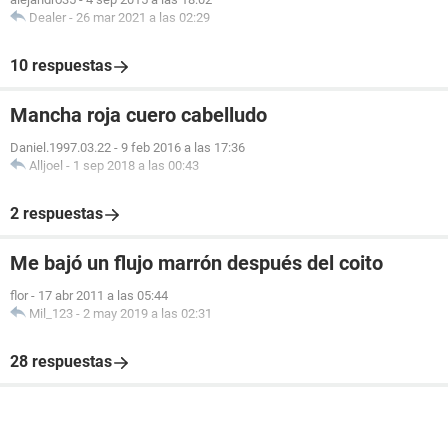
Dealer
-
26 mar 2021 a las 02:29
10 respuestas
Mancha roja cuero cabelludo
Daniel.1997.03.22
-
9 feb 2016 a las 17:36
Alljoel
-
1 sep 2018 a las 00:43
2 respuestas
Me bajó un flujo marrón después del coito
flor
-
17 abr 2011 a las 05:44
Mil_123
-
2 may 2019 a las 02:31
28 respuestas