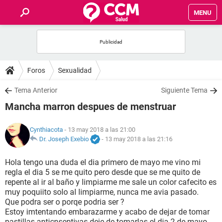
MENU
INICIO
FOROS
Foros
Sexualidad
SALUD
Tema Anterior
Siguiente Tema
Mancha marron despues de menstruar
FAMILIA
Cynthiacota
- 13 may 2018 a las 21:00
NUTRICIÓN
Dr. Joseph Exebio
-
13 may 2018 a las 21:16
Hola tengo una duda el dia primero de mayo me vino mi
BIENESTAR
regla el dia 5 se me quito pero desde que se me quito de
repente al ir al baño y limpiarme me sale un color cafecito es
SEXUALIDAD
muy poquiito solo al limpiarme, nunca me avia pasado.
Que podra ser o porqe podria ser ?
Estoy imtentando embarazarme y acabo de dejar de tomar
GLOSARIO
pastillas anticnseptivas deje de tomarlas el dia 2 de mayo